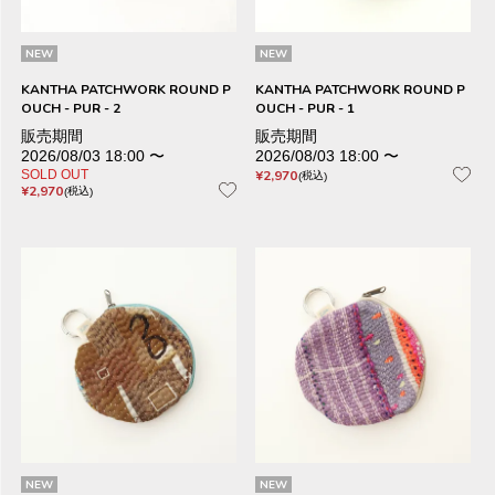
NEW
NEW
KANTHA PATCHWORK ROUND P
KANTHA PATCHWORK ROUND P
OUCH - PUR - 2
OUCH - PUR - 1
販売期間
販売期間
2026/08/03 18:00
〜
2026/08/03 18:00
〜
SOLD OUT
¥
2,970
税込
¥
2,970
税込
NEW
NEW