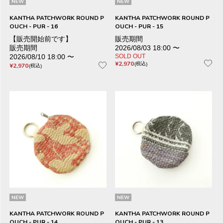
NEW
NEW
KANTHA PATCHWORK ROUND P
KANTHA PATCHWORK ROUND P
OUCH - PUR - 16
OUCH - PUR - 15
【販売開始前です】
販売期間
販売期間
2026/08/03 18:00
〜
2026/08/10 18:00
〜
SOLD OUT
¥
2,970
税込
¥
2,970
税込
NEW
NEW
KANTHA PATCHWORK ROUND P
KANTHA PATCHWORK ROUND P
OUCH - PUR - 14
OUCH - PUR - 13