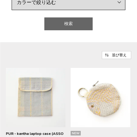
検索
並び替え
PUR - kantha laptop case (ASSO
NEW