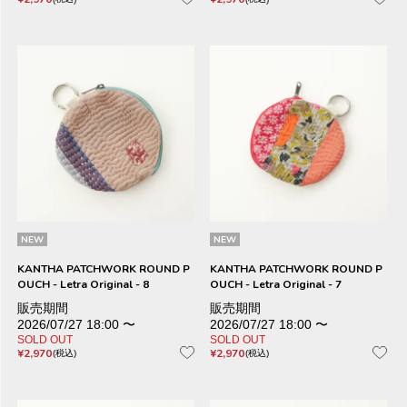
NEW
NEW
KANTHA PATCHWORK ROUND P
KANTHA PATCHWORK ROUND P
OUCH - Letra Original - 8
OUCH - Letra Original - 7
販売期間
販売期間
2026/07/27 18:00
〜
2026/07/27 18:00
〜
SOLD OUT
SOLD OUT
¥
2,970
¥
2,970
税込
税込