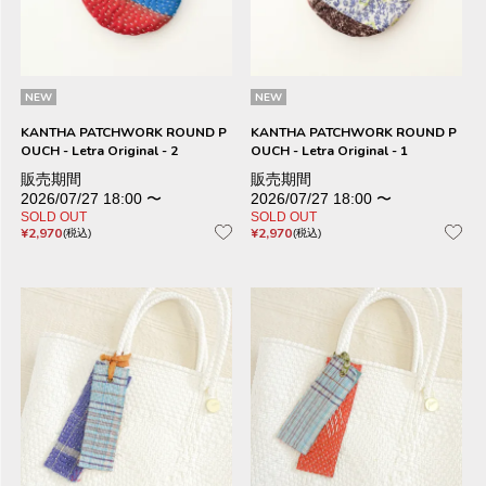
NEW
NEW
KANTHA PATCHWORK ROUND P
KANTHA PATCHWORK ROUND P
OUCH - Letra Original - 2
OUCH - Letra Original - 1
販売期間
販売期間
2026/07/27 18:00
〜
2026/07/27 18:00
〜
SOLD OUT
SOLD OUT
¥
2,970
¥
2,970
税込
税込