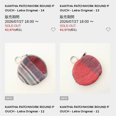
KANTHA PATCHWORK ROUND P
KANTHA PATCHWORK ROUND P
OUCH - Letra Original - 14
OUCH - Letra Original - 13
販売期間
販売期間
2026/07/27 18:00
〜
2026/07/27 18:00
〜
SOLD OUT
SOLD OUT
¥
2,970
¥
2,970
税込
税込
NEW
NEW
KANTHA PATCHWORK ROUND P
KANTHA PATCHWORK ROUND P
OUCH - Letra Original - 12
OUCH - Letra Original - 11