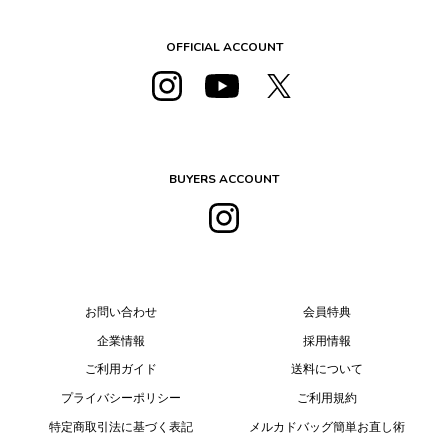
OFFICIAL ACCOUNT
BUYERS ACCOUNT
お問い合わせ
会員特典
企業情報
採用情報
ご利用ガイド
送料について
プライバシーポリシー
ご利用規約
特定商取引法に基づく表記
メルカドバッグ簡単お直し術