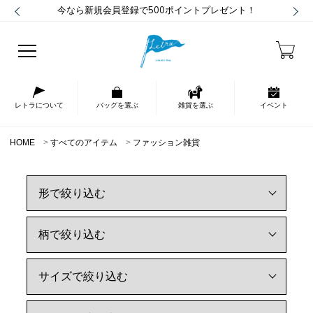
今なら新規会員登録で500ポイントプレゼント！
レトラについて
バッグを選ぶ
雑貨を選ぶ
イベント
HOME
すべてのアイテム
ファッション雑貨