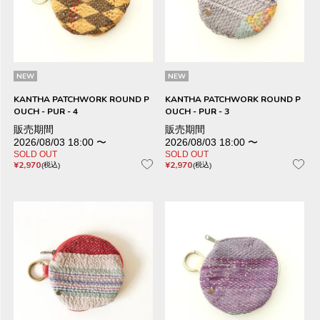
NEW
NEW
KANTHA PATCHWORK ROUND P
KANTHA PATCHWORK ROUND P
OUCH - PUR - 4
OUCH - PUR - 3
販売期間
販売期間
2026/08/03 18:00
〜
2026/08/03 18:00
〜
SOLD OUT
SOLD OUT
¥
2,970
¥
2,970
税込
税込