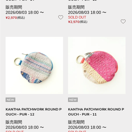
販売期間
販売期間
2026/08/03 18:00
〜
2026/08/03 18:00
〜
¥
2,970
SOLD OUT
税込
¥
2,970
税込
NEW
NEW
KANTHA PATCHWORK ROUND P
KANTHA PATCHWORK ROUND P
OUCH - PUR - 12
OUCH - PUR - 11
販売期間
販売期間
2026/08/03 18:00
〜
2026/08/03 18:00
〜