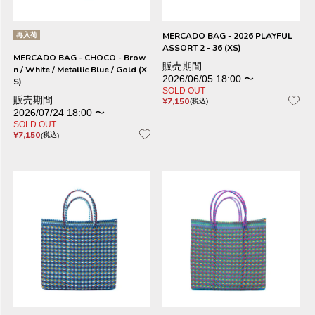
再入荷
MERCADO BAG - 2026 PLAYFUL
ASSORT 2 - 36 (XS)
MERCADO BAG - CHOCO - Brow
販売期間
n / White / Metallic Blue / Gold (X
2026/06/05 18:00
〜
S)
SOLD OUT
販売期間
¥
7,150
税込
2026/07/24 18:00
〜
SOLD OUT
¥
7,150
税込