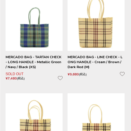
MERCADO BAG - TARTAN CHECK
MERCADO BAG - LINE CHECK - L
- LONG HANDLE - Metallic Green
ONG HANDLE - Cream / Brown /
/ Navy / Black (XS)
Dark Red (M)
SOLD OUT
¥
9,680
税込
¥
7,480
税込