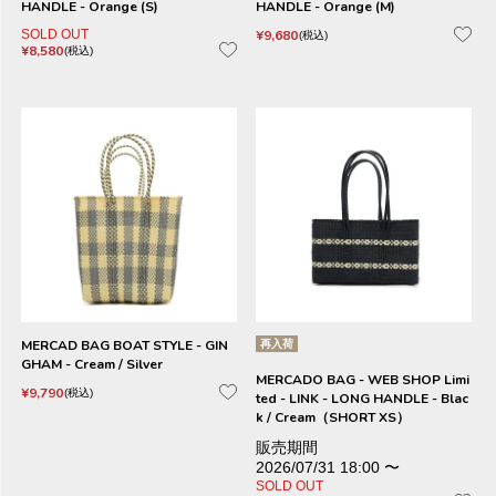
HANDLE - Orange (S)
HANDLE - Orange (M)
SOLD OUT
¥
9,680
税込
¥
8,580
税込
MERCAD BAG BOAT STYLE - GIN
再入荷
GHAM - Cream / Silver
MERCADO BAG - WEB SHOP Limi
¥
9,790
税込
ted - LINK - LONG HANDLE - Blac
k / Cream（SHORT XS）
販売期間
2026/07/31 18:00
〜
SOLD OUT