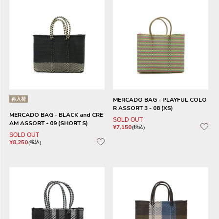
再入荷
MERCADO BAG - PLAYFUL COLO
R ASSORT 3 - 08 (XS)
MERCADO BAG - BLACK and CRE
SOLD OUT
AM ASSORT - 09 (SHORT S)
¥
7,150
税込
SOLD OUT
¥
8,250
税込