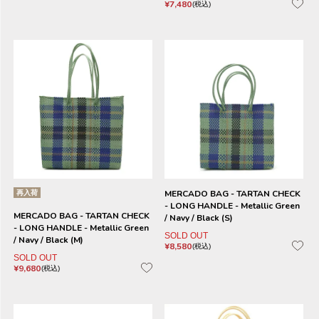
¥
7,480
税込
再入荷
MERCADO BAG - TARTAN CHECK
- LONG HANDLE - Metallic Green
MERCADO BAG - TARTAN CHECK
/ Navy / Black (S)
- LONG HANDLE - Metallic Green
SOLD OUT
/ Navy / Black (M)
¥
8,580
税込
SOLD OUT
¥
9,680
税込