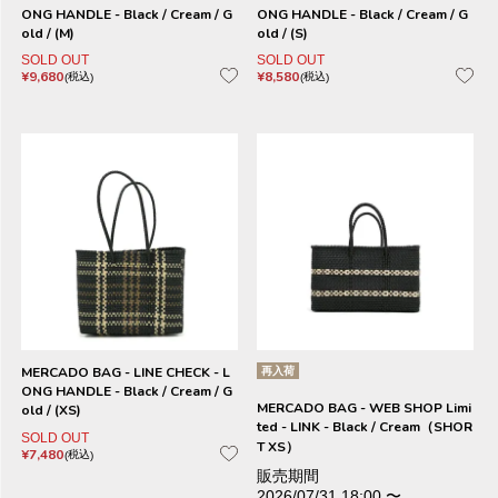
ONG HANDLE - Black / Cream / G
ONG HANDLE - Black / Cream / G
old / (M)
old / (S)
SOLD OUT
SOLD OUT
¥
9,680
¥
8,580
税込
税込
MERCADO BAG - LINE CHECK - L
再入荷
ONG HANDLE - Black / Cream / G
MERCADO BAG - WEB SHOP Limi
old / (XS)
ted - LINK - Black / Cream（SHOR
SOLD OUT
T XS）
¥
7,480
税込
販売期間
2026/07/31 18:00
〜