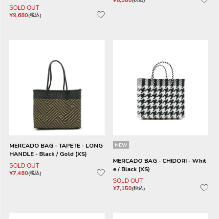
¥
8,580
SOLD OUT
¥
9,680
税込
MERCADO BAG - TAPETE - LONG
NEW
HANDLE - Black / Gold (XS)
MERCADO BAG - CHIDORI - Whit
SOLD OUT
e / Black (XS)
¥
7,480
税込
SOLD OUT
¥
7,150
税込