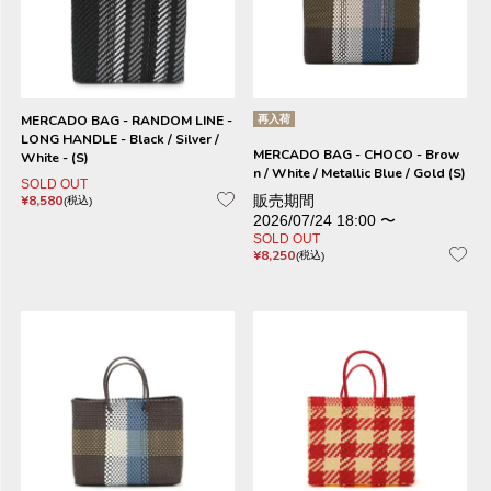
MERCADO BAG - RANDOM LINE -
再入荷
LONG HANDLE - Black / Silver /
MERCADO BAG - CHOCO - Brow
White - (S)
n / White / Metallic Blue / Gold (S)
SOLD OUT
¥
8,580
販売期間
税込
2026/07/24 18:00
〜
SOLD OUT
¥
8,250
税込