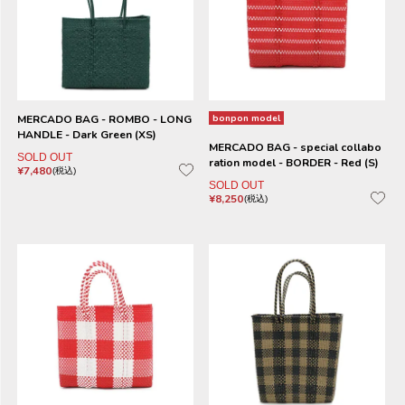
MERCADO BAG - ROMBO - LONG
bonpon model
HANDLE - Dark Green (XS)
MERCADO BAG - special collabo
SOLD OUT
ration model - BORDER - Red (S)
¥
7,480
税込
SOLD OUT
¥
8,250
税込