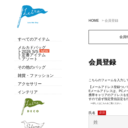
HOME
会員登録
会員
すべてのアイテム
メルカドバッグ
├ 2026 S/S
NEW
├ 定番アイテム
└ アソート
会員登録
その他のバッグ
雑貨・ファッション
こちらのフォームを入力し
アクセサリー
【メールアドレス登録つい
Eメールアドレスは、PC
インテリア
携帯キャリアのアドレスを
すので必ず指定受信設定を
>>詳しくはこちらをご覧ください。
氏名
(必須)