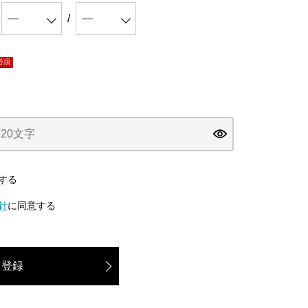
必須)
する
針
に同意する
登録