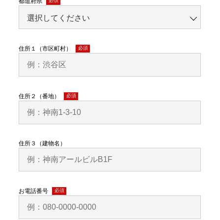
都道府県
(必
須)
住所１（市区町村）
(必
須)
住所２（番地）
(必
須)
住所３（建物名）
お電話番号
(必
須)