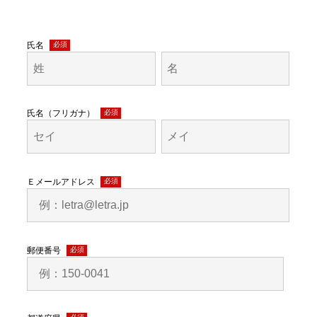
氏名
(必
須)
氏名（フリガナ）
(必
須)
Ｅメールアドレス
(必
須)
郵便番号
(必
須)