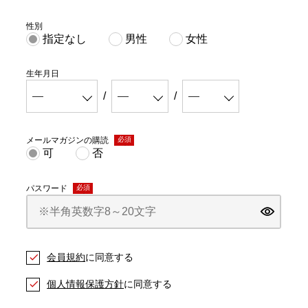
性別
指定なし
男性
女性
生年月日
メールマガジンの購読
(必
可
否
須)
パスワード
(必
須)
会員規約
に同意する
個人情報保護方針
に同意する