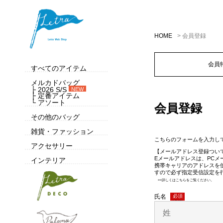
HOME
会員登録
会員
すべてのアイテム
メルカドバッグ
├ 2026 S/S
NEW
├ 定番アイテム
└ アソート
会員登録
その他のバッグ
雑貨・ファッション
こちらのフォームを入力し
アクセサリー
【メールアドレス登録つい
Eメールアドレスは、PC
インテリア
携帯キャリアのアドレスを
すので必ず指定受信設定を
>>詳しくはこちらをご覧ください。
氏名
(必須)