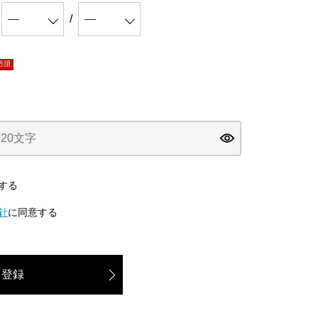
必須)
する
針
に同意する
登録