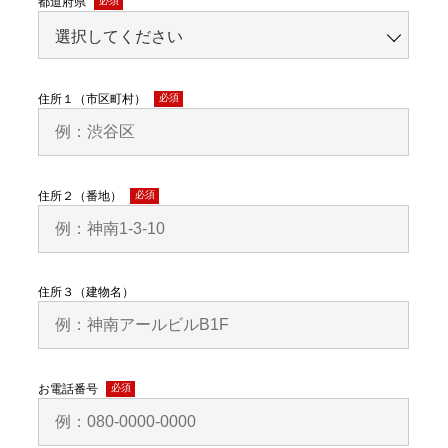
都道府県
(必
須)
住所１（市区町村）
(必
須)
住所２（番地）
(必
須)
住所３（建物名）
お電話番号
(必
須)