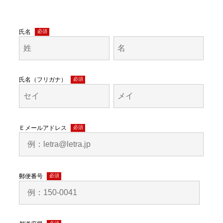
氏名
(必
須)
氏名（フリガナ）
(必
須)
Ｅメールアドレス
(必
須)
郵便番号
(必
須)