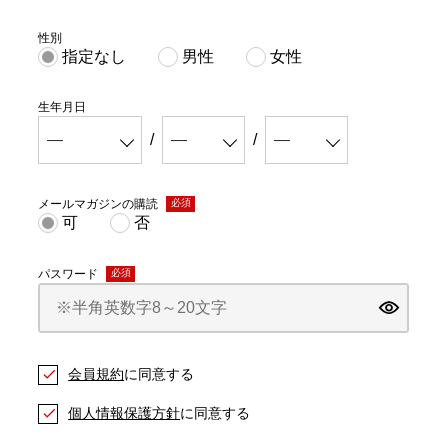
性別
指定なし
男性
女性
生年月日
メールマガジンの購読
(必
可
否
須)
パスワード
(必
須)
会員規約
に同意する
個人情報保護方針
に同意する