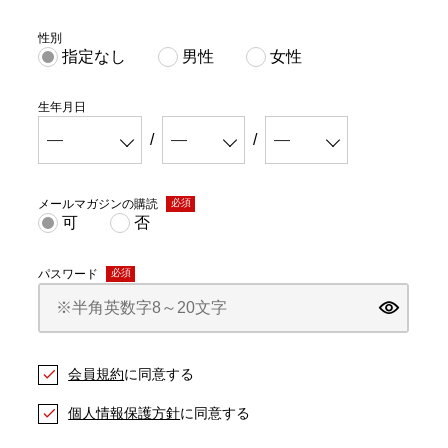
性別
指定なし
男性
女性
生年月日
メールマガジンの購読
(必
可
否
須)
パスワード
(必
須)
会員規約
に同意する
個人情報保護方針
に同意する