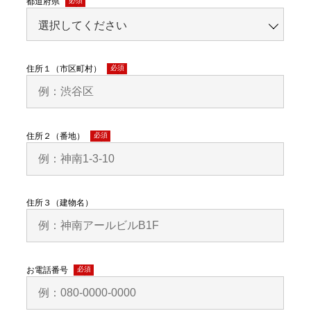
都道府県
(必
須)
住所１（市区町村）
(必
須)
住所２（番地）
(必
須)
住所３（建物名）
お電話番号
(必
須)