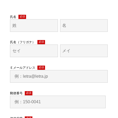
氏名
(必
須)
氏名（フリガナ）
(必
須)
Ｅメールアドレス
(必
須)
郵便番号
(必
須)