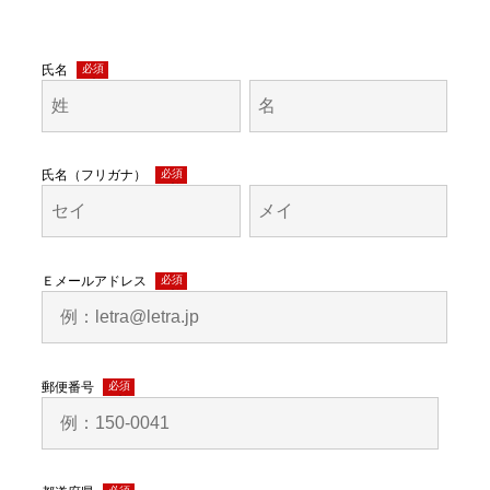
氏名
(必
須)
氏名（フリガナ）
(必
須)
Ｅメールアドレス
(必
須)
郵便番号
(必
須)