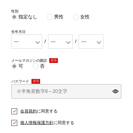
性別
指定なし
男性
女性
生年月日
メールマガジンの購読
(必
可
否
須)
パスワード
(必
須)
会員規約
に同意する
個人情報保護方針
に同意する