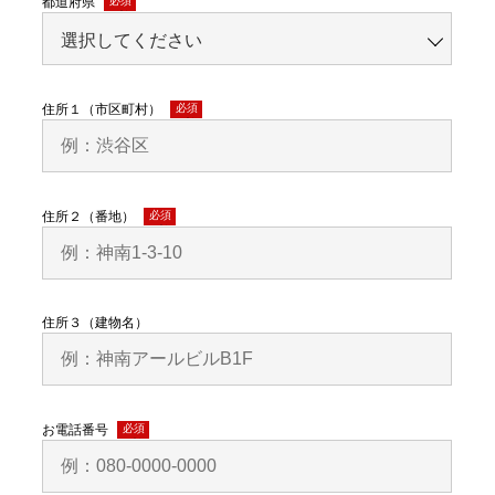
都道府県
(必
須)
住所１（市区町村）
(必
須)
住所２（番地）
(必
須)
住所３（建物名）
お電話番号
(必
須)