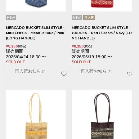
NEW
NEW
再入荷
MERCADO BUCKET SLIM STYLE -
MERCADO BUCKET SLIM STYLE -
MINI CHECK - Metallic Blue / Pink
GARDEN - Red / Cream / Navy (LO
(LONG HANDLE)
NG HANDLE)
¥
8,250
¥
8,250
税込
税込
販売期間
販売期間
2026/04/24 18:00
〜
2026/06/19 18:00
〜
SOLD OUT
SOLD OUT
再入荷お知らせ
再入荷お知らせ