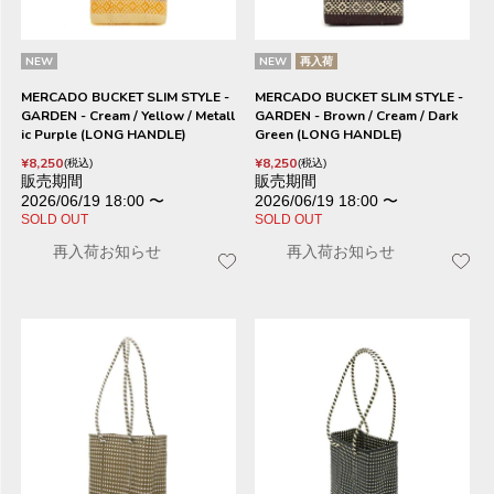
NEW
NEW
再入荷
MERCADO BUCKET SLIM STYLE -
MERCADO BUCKET SLIM STYLE -
GARDEN - Cream / Yellow / Metall
GARDEN - Brown / Cream / Dark
ic Purple (LONG HANDLE)
Green (LONG HANDLE)
¥
8,250
¥
8,250
税込
税込
販売期間
販売期間
2026/06/19 18:00
〜
2026/06/19 18:00
〜
SOLD OUT
SOLD OUT
再入荷お知らせ
再入荷お知らせ