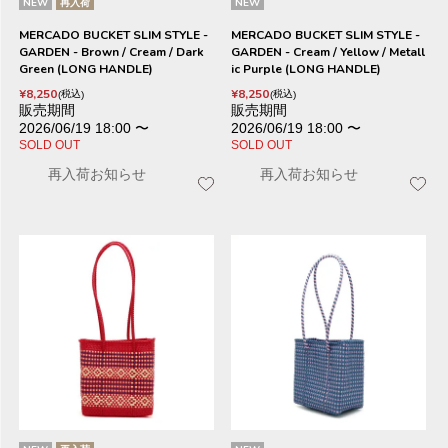
NEW
再入荷
NEW
MERCADO BUCKET SLIM STYLE -
MERCADO BUCKET SLIM STYLE -
GARDEN - Brown / Cream / Dark
GARDEN - Cream / Yellow / Metall
Green (LONG HANDLE)
ic Purple (LONG HANDLE)
¥
8,250
¥
8,250
税込
税込
販売期間
販売期間
2026/06/19 18:00
〜
2026/06/19 18:00
〜
SOLD OUT
SOLD OUT
再入荷お知らせ
再入荷お知らせ