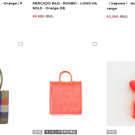
- Orange / P
MERCADO BAG - ROMBO - LONG HA
〈 kapuwa 〉 mult
NDLE - Orange (M)
range
¥
9,680
¥
2,090
税込
税込
NEW
ラッピング非対応商品
NEW