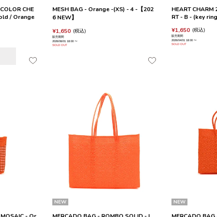
 COLOR CHE
MESH BAG - Orange -(XS) - 4 -【202
HEART CHARM 2
ld / Orange
RT - B - (key rin
6 NEW】
¥
1,650
¥
1,650
税込
税込
販売期間
販売期間
2026/04/01 18:00
〜
2026/06/01 18:00
〜
SOLD OUT
SOLD OUT
NEW
NEW
 MOSAIC - Or
MERCADO BAG - ROMBO SOLID - L
MERCADO BAG -