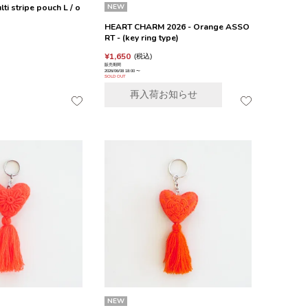
i stripe pouch L / o
NEW
HEART CHARM 2026 - Orange ASSO
RT - (key ring type)
¥
1,650
税込
販売期間
2026/06/08 18:00
〜
SOLD OUT
再入荷お知らせ
NEW