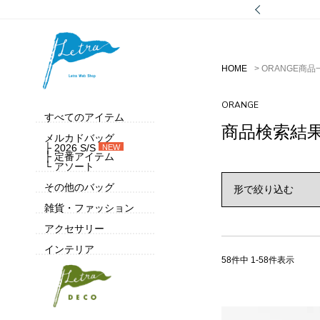
HOME
ORANGE商品
ORANGE
すべてのアイテム
商品検索結
メルカドバッグ
├ 2026 S/S
NEW
├ 定番アイテム
└ アソート
その他のバッグ
雑貨・ファッション
アクセサリー
インテリア
58
件中
1
-
58
件表示