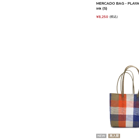
MERCADO BAG - PLAYA 
ink (S)
¥
8,250
税込
NEW
再入荷