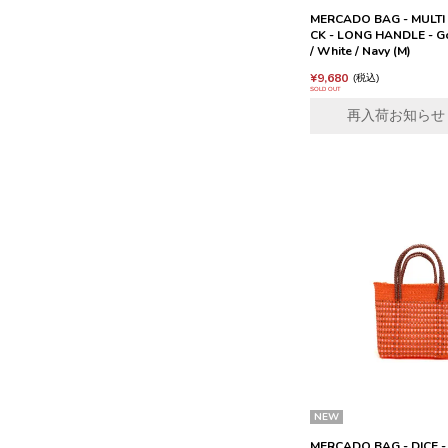
MERCADO BAG - MULTI
CK - LONG HANDLE - Go
/ White / Navy (M)
¥
9,680
税込
SOLD OUT
再入荷お知らせ
NEW
MERCADO BAG - DICE -