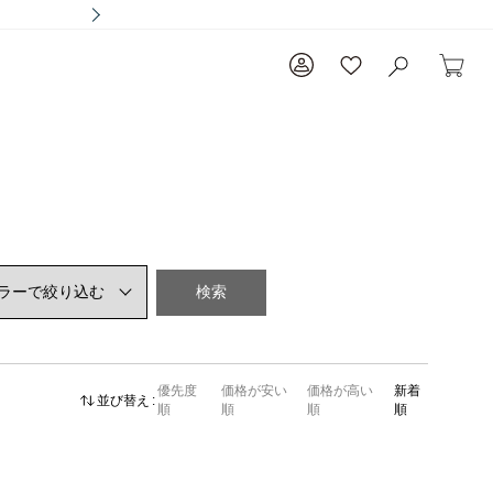
検索
優先度
価格が安い
価格が高い
新着
並び替え
順
順
順
順