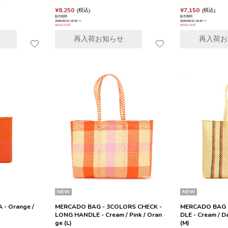
¥
8,250
¥
7,150
税込
税込
販売期間
販売期間
2026/05/15 18:00
〜
2026/06/10 18:00
〜
SOLD OUT
SOLD OUT
再入荷お知らせ
再入荷お
NEW
NEW
- Orange /
MERCADO BAG - 3COLORS CHECK -
MERCADO BAG -
LONG HANDLE - Cream / Pink / Oran
DLE - Cream / D
ge (L)
(M)