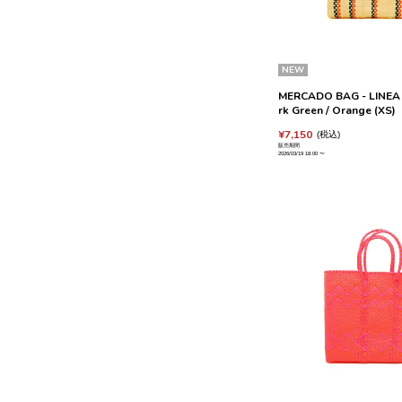
NEW
MERCADO BAG - LINEA -
rk Green / Orange (XS)
¥
7,150
税込
販売期間
2026/03/19 18:00
〜