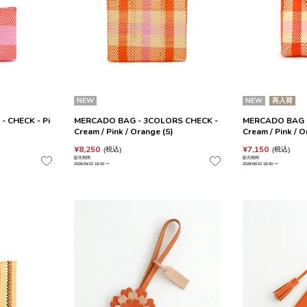
NEW
NEW
再入荷
- CHECK - Pi
MERCADO BAG - 3COLORS CHECK -
MERCADO BAG 
Cream / Pink / Orange (S)
Cream / Pink / 
¥
8,250
¥
7,150
税込
税込
販売期間
販売期間
2026/05/22 18:00
〜
2026/06/10 18:00
〜