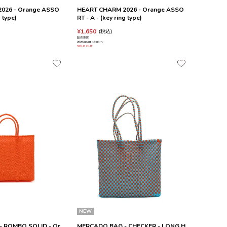
026 - Orange ASSO
HEART CHARM 2026 - Orange ASSO
g type)
RT - A - (key ring type)
¥
1,650
税込
販売期間
2026/04/01 18:00
〜
SOLD OUT
NEW
 ROMBO SOLID - Or
MERCADO BAG - CHECKER - LONG H