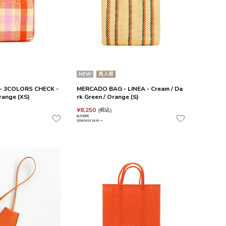
NEW
再入荷
- 3COLORS CHECK -
MERCADO BAG - LINEA - Cream / Da
Orange (XS)
rk Green / Orange (S)
¥
8,250
税込
販売期間
2026/03/19 18:00
〜