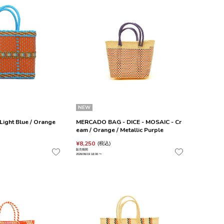
NEW
ight Blue / Orange
MERCADO BAG - DICE - MOSAIC - Cr
eam / Orange / Metallic Purple
¥
8,250
税込
販売期間
2026/06/19 18:00
〜