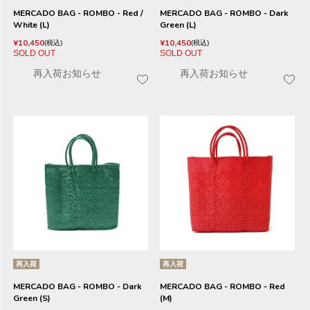
MERCADO BAG - ROMBO - Red /
MERCADO BAG - ROMBO - Dark
White (L)
Green (L)
¥
10,450
¥
10,450
税込
税込
SOLD OUT
SOLD OUT
再入荷お知らせ
再入荷お知らせ
再入荷
再入荷
MERCADO BAG - ROMBO - Dark
MERCADO BAG - ROMBO - Red
Green (S)
(M)