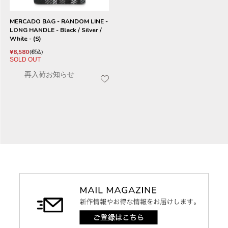
MERCADO BAG - RANDOM LINE -
LONG HANDLE - Black / Silver /
White - (S)
¥
8,580
税込
SOLD OUT
再入荷お知らせ