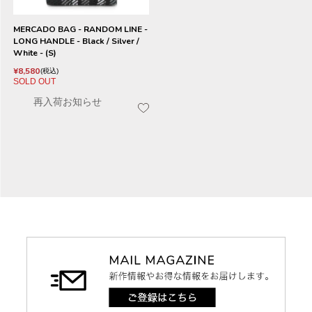
MERCADO BAG - RANDOM LINE -
LONG HANDLE - Black / Silver /
White - (S)
¥
8,580
税込
SOLD OUT
再入荷お知らせ