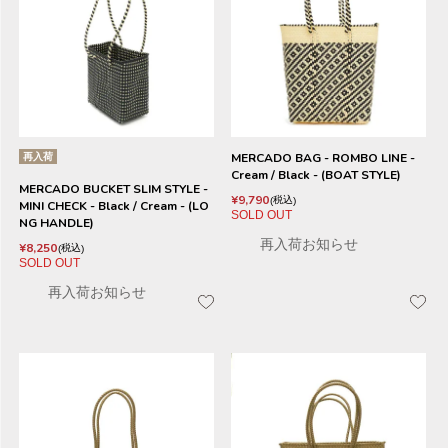
再入荷
MERCADO BAG - ROMBO LINE -
Cream / Black - (BOAT STYLE)
MERCADO BUCKET SLIM STYLE -
¥
9,790
税込
MINI CHECK - Black / Cream - (LO
SOLD OUT
NG HANDLE)
再入荷お知らせ
¥
8,250
税込
SOLD OUT
再入荷お知らせ