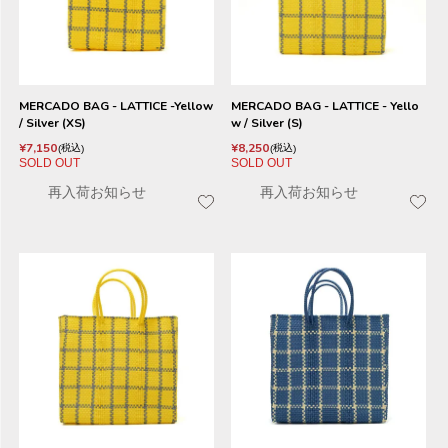
MERCADO BAG - LATTICE -Yellow
MERCADO BAG - LATTICE - Yello
/ Silver (XS)
w / Silver (S)
¥
7,150
¥
8,250
税込
税込
SOLD OUT
SOLD OUT
再入荷お知らせ
再入荷お知らせ