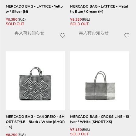
MERCADO BAG - LATTICE - Yello
MERCADO BAG - LATTICE - Metal
w / Silver (M)
lic Blue / Cream (M)
¥
9,350
¥
9,350
税込
税込
SOLD OUT
SOLD OUT
再入荷お知らせ
再入荷お知らせ
MERCADO BAG - CANGREJO - SH
MERCADO BAG - CROSS LINE - Si
ORT STYLE - Black / White (SHOR
lver / White (SHORT XS)
T S)
¥
7,150
税込
SOLD OUT
¥
8,250
税込