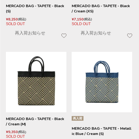
MERCADO BAG - TAPETE - Black
MERCADO BAG - TAPETE - Black
(S)
/ Cream (XS)
¥
8,250
¥
7,150
税込
税込
SOLD OUT
SOLD OUT
再入荷お知らせ
再入荷お知らせ
MERCADO BAG - TAPETE - Black
再入荷
/ Cream (M)
MERCADO BAG - TAPETE - Metall
¥
9,350
税込
ic Blue / Cream (S)
SOLD OUT