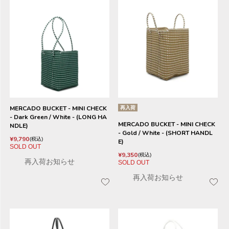
MERCADO BUCKET - MINI CHECK
再入荷
- Dark Green / White - (LONG HA
MERCADO BUCKET - MINI CHECK
NDLE)
- Gold / White - (SHORT HANDL
¥
9,790
税込
E)
SOLD OUT
¥
9,350
税込
再入荷お知らせ
SOLD OUT
再入荷お知らせ