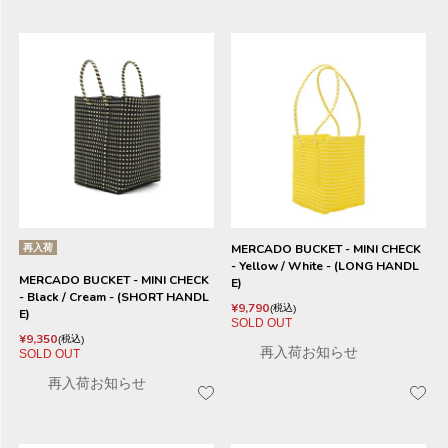
再入荷
MERCADO BUCKET - MINI CHECK
- Yellow / White - (LONG HANDL
MERCADO BUCKET - MINI CHECK
E)
- Black / Cream - (SHORT HANDL
¥
9,790
税込
E)
SOLD OUT
¥
9,350
税込
再入荷お知らせ
SOLD OUT
再入荷お知らせ