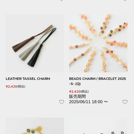
LEATHER TASSEL CHARM
BEADS CHARM / BRACELET 2025
-S- (Q)
¥
2,420
税込
¥
2,420
税込
販売期間
2025/06/11 18:00
〜