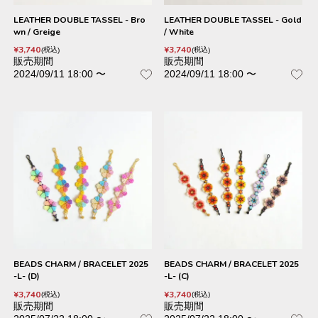
LEATHER DOUBLE TASSEL - Bro
LEATHER DOUBLE TASSEL - Gold
wn / Greige
/ White
¥
3,740
¥
3,740
税込
税込
販売期間
販売期間
2024/09/11 18:00
〜
2024/09/11 18:00
〜
BEADS CHARM / BRACELET 2025
BEADS CHARM / BRACELET 2025
-L- (D)
-L- (C)
¥
3,740
¥
3,740
税込
税込
販売期間
販売期間