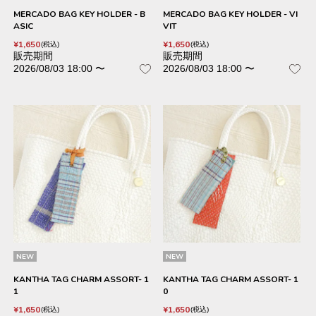
MERCADO BAG KEY HOLDER - B
MERCADO BAG KEY HOLDER - VI
ASIC
VIT
¥
1,650
¥
1,650
税込
税込
販売期間
販売期間
2026/08/03 18:00
〜
2026/08/03 18:00
〜
NEW
NEW
KANTHA TAG CHARM ASSORT- 1
KANTHA TAG CHARM ASSORT- 1
1
0
¥
1,650
¥
1,650
税込
税込