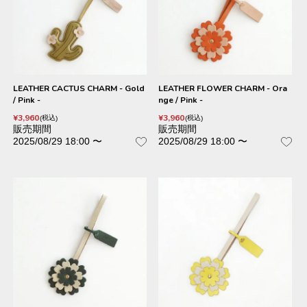
LEATHER CACTUS CHARM - Gold
LEATHER FLOWER CHARM - Ora
/ Pink -
nge / Pink -
¥
3,960
¥
3,960
税込
税込
販売期間
販売期間
2025/08/29 18:00
〜
2025/08/29 18:00
〜