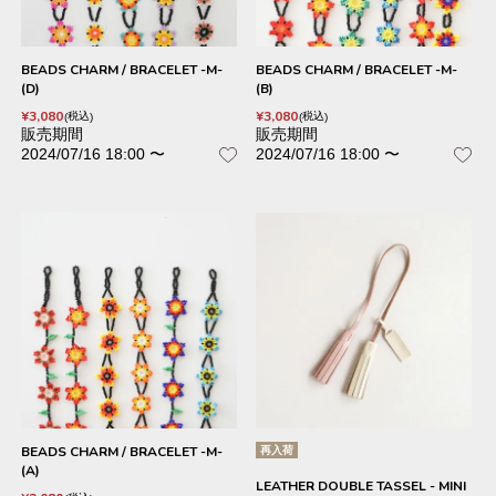
BEADS CHARM / BRACELET -M-
BEADS CHARM / BRACELET -M-
(D)
(B)
¥
3,080
¥
3,080
税込
税込
販売期間
販売期間
2024/07/16 18:00
〜
2024/07/16 18:00
〜
BEADS CHARM / BRACELET -M-
再入荷
(A)
LEATHER DOUBLE TASSEL - MINI