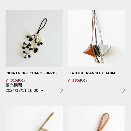
INDIA FRINGE CHARM - Black -
LEATHER TRIANGLE CHARM
¥
4,620
¥
4,180
税込
税込
販売期間
2024/12/11 18:00
〜