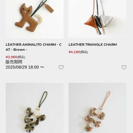
LEATHER ANIMALITO CHARM - C
LEATHER TRIANGLE CHARM
AT - Brown -
¥
4,180
税込
¥
3,960
税込
販売期間
2025/08/29 18:00
〜