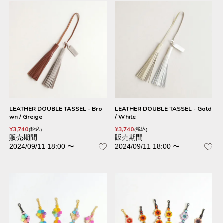
LEATHER DOUBLE TASSEL - Bro
LEATHER DOUBLE TASSEL - Gold
wn / Greige
/ White
¥
3,740
¥
3,740
税込
税込
販売期間
販売期間
2024/09/11 18:00
〜
2024/09/11 18:00
〜