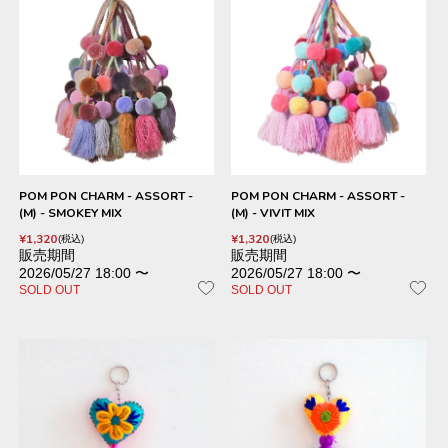
POM PON CHARM - ASSORT -
POM PON CHARM - ASSORT -
(M) - SMOKEY MIX
(M) - VIVIT MIX
¥
1,320
¥
1,320
税込
税込
販売期間
販売期間
2026/05/27 18:00
〜
2026/05/27 18:00
〜
SOLD OUT
SOLD OUT