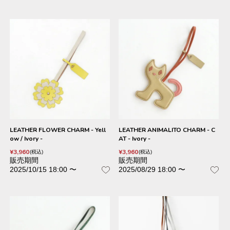
LEATHER FLOWER CHARM - Yell
LEATHER ANIMALITO CHARM - C
ow / Ivory -
AT - Ivory -
¥
3,960
¥
3,960
税込
税込
販売期間
販売期間
2025/10/15 18:00
〜
2025/08/29 18:00
〜