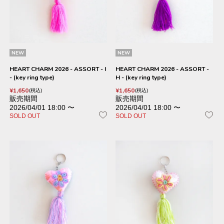
NEW
NEW
HEART CHARM 2026 - ASSORT - I
HEART CHARM 2026 - ASSORT -
- (key ring type)
H - (key ring type)
¥
1,650
¥
1,650
税込
税込
販売期間
販売期間
2026/04/01 18:00
〜
2026/04/01 18:00
〜
SOLD OUT
SOLD OUT