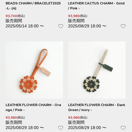
BEADS CHARM / BRACELET2025
LEATHER CACTUS CHARM - Gold
-L- (A)
/ Pink -
¥
3,740
¥
3,960
税込
税込
販売期間
販売期間
2025/05/14 18:00
〜
2025/08/29 18:00
〜
LEATHER FLOWER CHARM - Ora
LEATHER FLOWER CHARM - Dark
nge / Pink -
Green / Ivory -
¥
3,960
¥
3,960
税込
税込
販売期間
販売期間
2025/08/29 18:00
〜
2025/08/29 18:00
〜