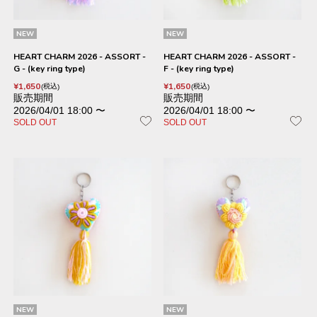
NEW
NEW
HEART CHARM 2026 - ASSORT -
HEART CHARM 2026 - ASSORT -
G - (key ring type)
F - (key ring type)
¥
1,650
¥
1,650
税込
税込
販売期間
販売期間
2026/04/01 18:00
〜
2026/04/01 18:00
〜
SOLD OUT
SOLD OUT
NEW
NEW