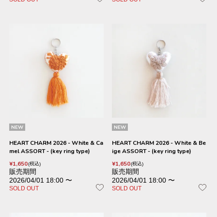
NEW
NEW
HEART CHARM 2026 - White & Ca
HEART CHARM 2026 - White & Be
mel ASSORT - (key ring type)
ige ASSORT - (key ring type)
¥
1,650
¥
1,650
税込
税込
販売期間
販売期間
2026/04/01 18:00
〜
2026/04/01 18:00
〜
SOLD OUT
SOLD OUT