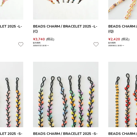
ET 2025 -L-
BEADS CHARM / BRACELET 2025 -L-
BEADS CHARM /
(C)
(Q)
¥
3,740
¥
2,420
税込
税込
販売期間
販売期間
2025/07/22 18:00
〜
2025/06/11 18:00
〜
ET 2025 -S-
BEADS CHARM / BRACELET 2025 -S-
BEADS CHARM /