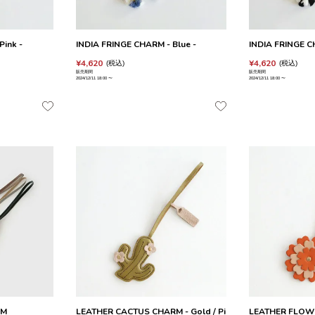
Pink -
INDIA FRINGE CHARM - Blue -
INDIA FRINGE C
¥
4,620
¥
4,620
税込
税込
販売期間
販売期間
2024/12/11 18:00
〜
2024/12/11 18:00
〜
RM
LEATHER CACTUS CHARM - Gold / Pi
LEATHER FLOW