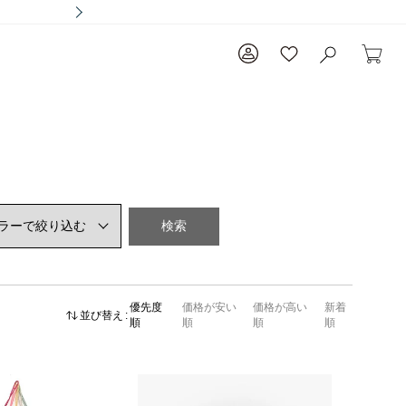
検索
優先度
価格が安い
価格が高い
新着
並び替え
順
順
順
順