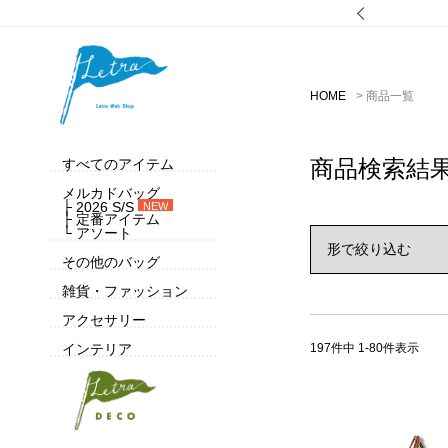
HOME
商品一覧
商品検索結
すべてのアイテム
メルカドバッグ
├ 2026 S/S
NEW
├ 定番アイテム
└ アソート
その他のバッグ
雑貨・ファッション
アクセサリー
197
件中
1
-
80
件表示
インテリア