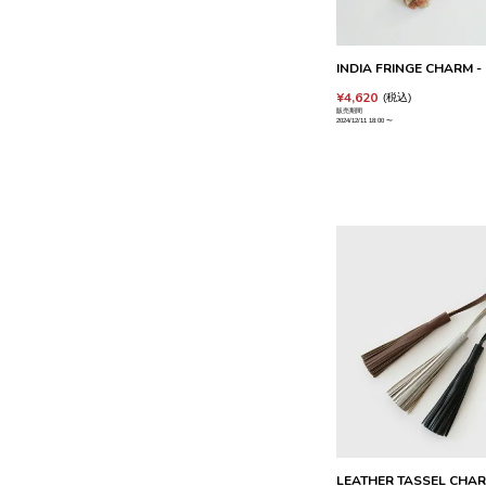
INDIA FRINGE CHARM - 
¥
4,620
税込
販売期間
2024/12/11 18:00
〜
LEATHER TASSEL CHA