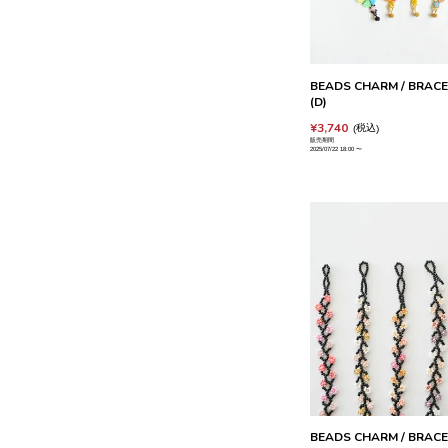
BEADS CHARM / BRACEL
(D)
¥
3,740
税込
販売期間
2025/07/22 18:00
〜
BEADS CHARM / BRACEL