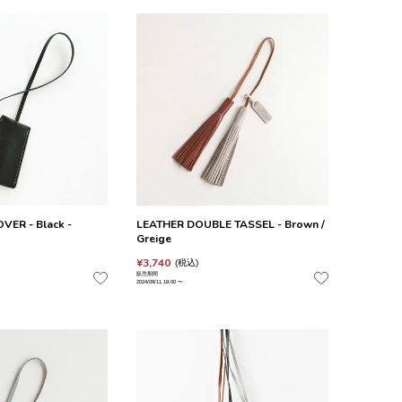
VER - Black -
LEATHER DOUBLE TASSEL - Brown /
Greige
¥
3,740
税込
販売期間
2024/09/11 18:00
〜