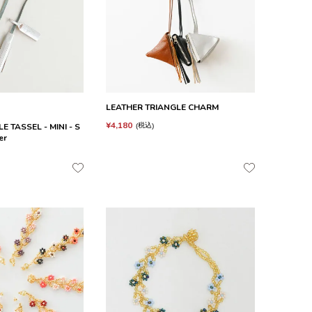
LEATHER TRIANGLE CHARM
¥
4,180
 TASSEL - MINI - S
税込
er