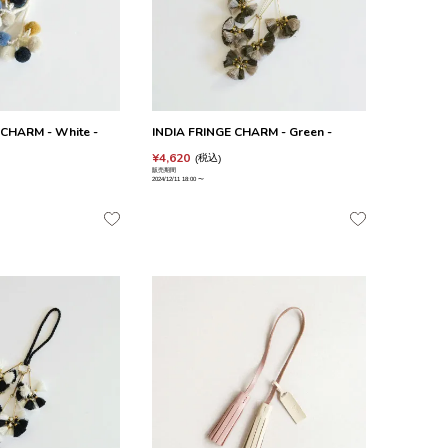
CHARM - White -
INDIA FRINGE CHARM - Green -
¥
4,620
税込
販売期間
2024/12/11 18:00
〜