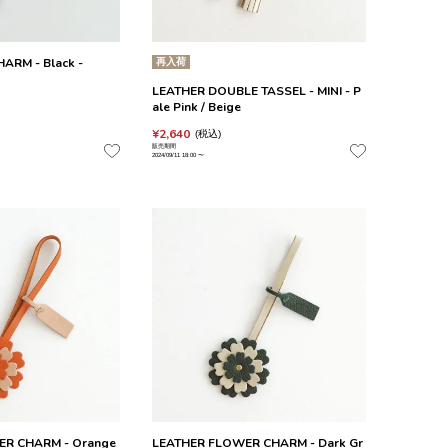
HARM - Black -
再入荷
LEATHER DOUBLE TASSEL - MINI - P
ale Pink / Beige
¥
2,640
税込
販売期間
2024/09/11 18:00
〜
ER CHARM - Orange
LEATHER FLOWER CHARM - Dark Gr