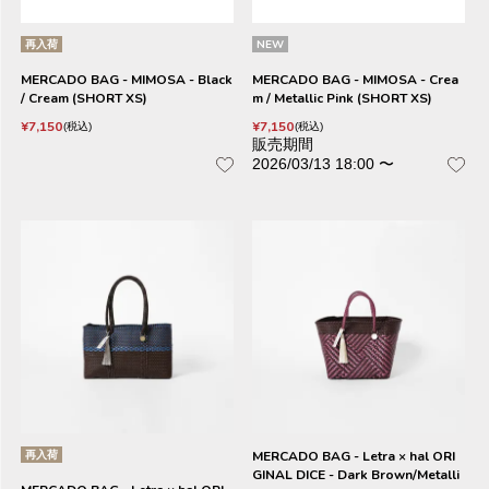
再入荷
NEW
MERCADO BAG - MIMOSA - Black
MERCADO BAG - MIMOSA - Crea
/ Cream (SHORT XS)
m / Metallic Pink (SHORT XS)
¥
7,150
¥
7,150
税込
税込
販売期間
2026/03/13 18:00
〜
再入荷
MERCADO BAG - Letra × hal ORI
GINAL DICE - Dark Brown/Metalli