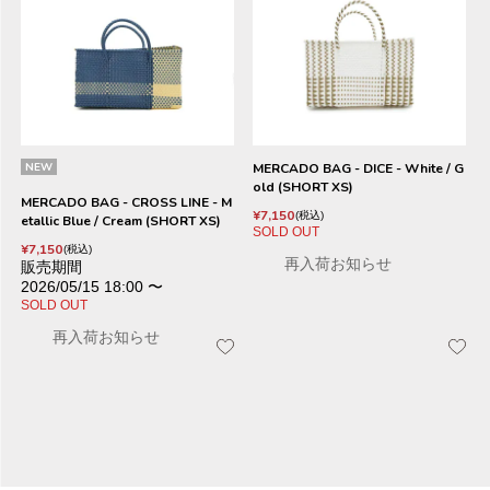
NEW
MERCADO BAG - DICE - White / G
old (SHORT XS)
MERCADO BAG - CROSS LINE - M
¥
7,150
税込
etallic Blue / Cream (SHORT XS)
SOLD OUT
¥
7,150
税込
再入荷お知らせ
販売期間
2026/05/15 18:00
〜
SOLD OUT
再入荷お知らせ