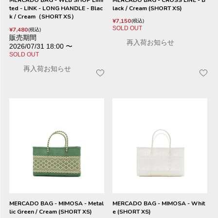
MERCADO BAG - WEB SHOP Limi
MERCADO BAG - CROSS LINE - B
ted - LINK - LONG HANDLE - Blac
lack / Cream (SHORT XS)
k / Cream（SHORT XS）
¥
7,150
税込
SOLD OUT
¥
7,480
税込
販売期間
再入荷お知らせ
2026/07/31 18:00
〜
SOLD OUT
再入荷お知らせ
MERCADO BAG - MIMOSA - Metal
MERCADO BAG - MIMOSA - Whit
lic Green / Cream (SHORT XS)
e (SHORT XS)