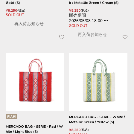
Gold (S)
k / Metallic Green / Cream (S)
¥
8,250
¥
8,250
税込
税込
SOLD OUT
販売期間
2026/05/08 18:00
〜
再入荷お知らせ
SOLD OUT
再入荷お知らせ
再入荷
MERCADO BAG - SERIE - White /
Metallic Green / Yellow (S)
MERCADO BAG - SERIE - Red / W
¥
8,250
税込
hite / Light Blue (S)