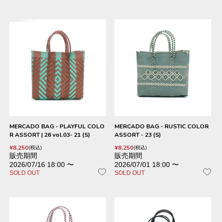
MERCADO BAG - PLAYFUL COLO
MERCADO BAG - RUSTIC COLOR
R ASSORT | 26 vol.03- 21 (S)
ASSORT - 23 (S)
¥
8,250
¥
8,250
税込
税込
販売期間
販売期間
2026/07/16 18:00
〜
2026/07/01 18:00
〜
SOLD OUT
SOLD OUT