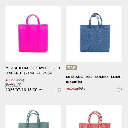
MERCADO BAG - PLAYFUL COLO
再入荷
R ASSORT | 26 vol.03- 24 (S)
MERCADO BAG - ROMBO - Metall
¥
8,250
税込
ic Blue (S)
販売期間
¥
8,250
税込
2026/07/16 18:00
〜