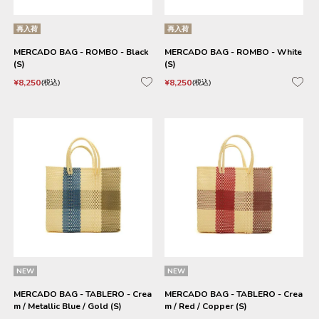
再入荷
再入荷
MERCADO BAG - ROMBO - Black
MERCADO BAG - ROMBO - White
(S)
(S)
¥
8,250
¥
8,250
税込
税込
NEW
NEW
MERCADO BAG - TABLERO - Crea
MERCADO BAG - TABLERO - Crea
m / Metallic Blue / Gold (S)
m / Red / Copper (S)