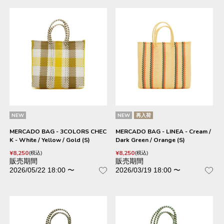
NEW
NEW
再入荷
MERCADO BAG - 3COLORS CHEC
MERCADO BAG - LINEA - Cream /
K - White / Yellow / Gold (S)
Dark Green / Orange (S)
¥
8,250
¥
8,250
税込
税込
販売期間
販売期間
2026/05/22 18:00
〜
2026/03/19 18:00
〜