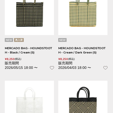
NEW
再入荷
NEW
MERCADO BAG - HOUNDSTOOT
MERCADO BAG - HOUNDSTOOT
H - Black / Cream (S)
H - Cream / Dark Green (S)
¥
8,250
¥
8,250
税込
税込
販売期間
販売期間
2026/05/15 18:00
〜
2026/04/03 18:00
〜