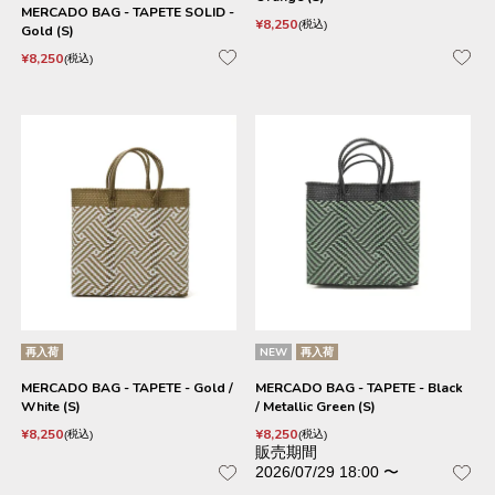
MERCADO BAG - TAPETE SOLID -
¥
8,250
税込
Gold (S)
¥
8,250
税込
再入荷
NEW
再入荷
MERCADO BAG - TAPETE - Gold /
MERCADO BAG - TAPETE - Black
White (S)
/ Metallic Green (S)
¥
8,250
¥
8,250
税込
税込
販売期間
2026/07/29 18:00
〜