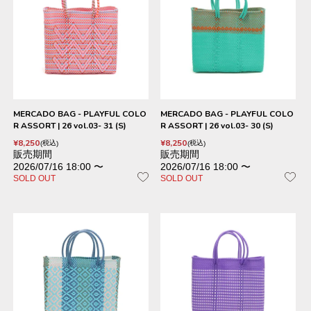
MERCADO BAG - PLAYFUL COLO
MERCADO BAG - PLAYFUL COLO
R ASSORT | 26 vol.03- 31 (S)
R ASSORT | 26 vol.03- 30 (S)
¥
8,250
¥
8,250
税込
税込
販売期間
販売期間
2026/07/16 18:00
〜
2026/07/16 18:00
〜
SOLD OUT
SOLD OUT