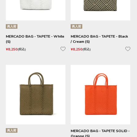
再入荷
再入荷
MERCADO BAG - TAPETE - White
MERCADO BAG - TAPETE - Black
(S)
/ Cream (S)
¥
8,250
¥
8,250
税込
税込
再入荷
MERCADO BAG - TAPETE SOLID -
Orange (S)