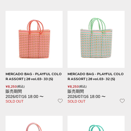
MERCADO BAG - PLAYFUL COLO
MERCADO BAG - PLAYFUL COLO
R ASSORT | 26 vol.03- 33 (S)
R ASSORT | 26 vol.03- 32 (S)
¥
8,250
¥
8,250
税込
税込
販売期間
販売期間
2026/07/16 18:00
〜
2026/07/16 18:00
〜
SOLD OUT
SOLD OUT