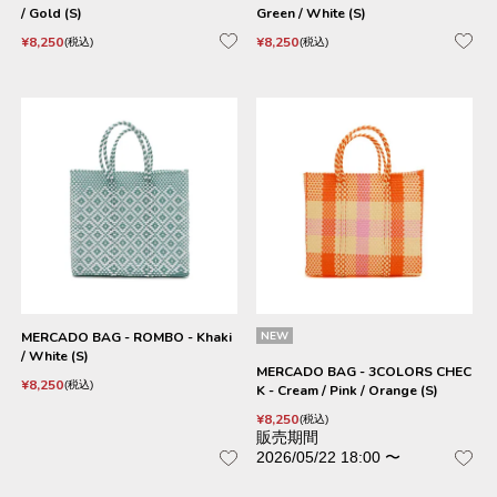
/ Gold (S)
Green / White (S)
¥
8,250
¥
8,250
税込
税込
MERCADO BAG - ROMBO - Khaki
NEW
/ White (S)
MERCADO BAG - 3COLORS CHEC
¥
8,250
税込
K - Cream / Pink / Orange (S)
¥
8,250
税込
販売期間
2026/05/22 18:00
〜