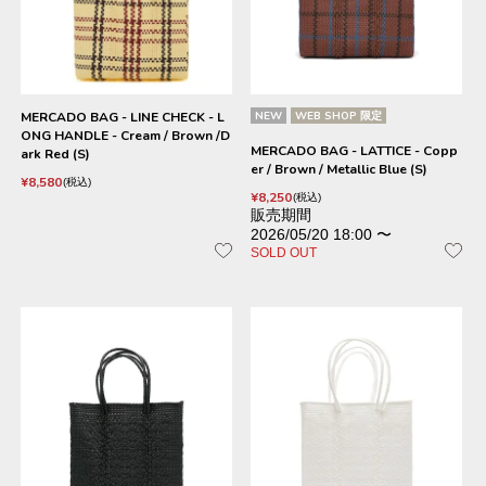
MERCADO BAG - LINE CHECK - L
NEW
WEB SHOP 限定
ONG HANDLE - Cream / Brown /D
MERCADO BAG - LATTICE - Copp
ark Red (S)
er / Brown / Metallic Blue (S)
¥
8,580
税込
¥
8,250
税込
販売期間
2026/05/20 18:00
〜
SOLD OUT