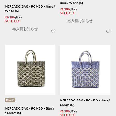
Blue / White (S)
MERCADO BAG - ROMBO - Navy /
¥
8,250
税込
White (S)
SOLD OUT
¥
8,250
税込
再入荷お知らせ
SOLD OUT
再入荷お知らせ
再入荷
MERCADO BAG - ROMBO - Navy /
Cream (S)
MERCADO BAG - ROMBO - Black
¥
8,250
税込
/ Cream (S)
SOLD OUT