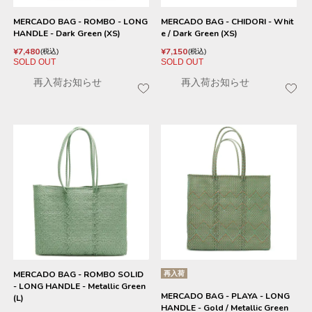
MERCADO BAG - ROMBO - LONG
MERCADO BAG - CHIDORI - Whit
HANDLE - Dark Green (XS)
e / Dark Green (XS)
¥
7,480
¥
7,150
税込
税込
SOLD OUT
SOLD OUT
再入荷お知らせ
再入荷お知らせ
MERCADO BAG - ROMBO SOLID
再入荷
- LONG HANDLE - Metallic Green
MERCADO BAG - PLAYA - LONG
(L)
HANDLE - Gold / Metallic Green