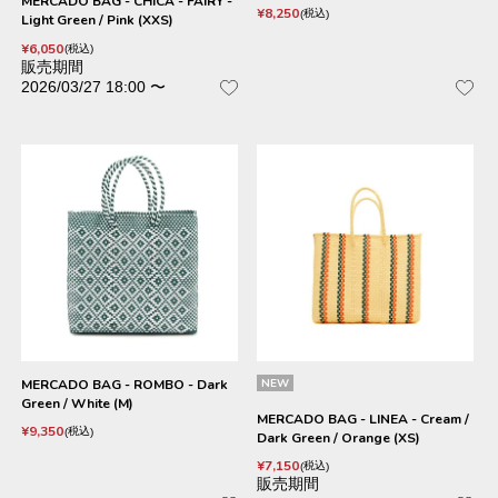
MERCADO BAG - CHICA - FAIRY -
¥
8,250
税込
Light Green / Pink (XXS)
¥
6,050
税込
販売期間
2026/03/27 18:00
〜
MERCADO BAG - ROMBO - Dark
NEW
Green / White (M)
MERCADO BAG - LINEA - Cream /
¥
9,350
税込
Dark Green / Orange (XS)
¥
7,150
税込
販売期間