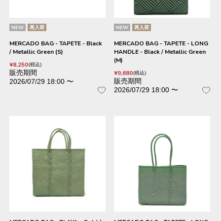
NEW
再入荷
NEW
再入荷
MERCADO BAG - TAPETE - Black
MERCADO BAG - TAPETE - LONG
/ Metallic Green (S)
HANDLE - Black / Metallic Green
(M)
¥
8,250
税込
販売期間
¥
9,680
税込
販売期間
2026/07/29 18:00
〜
2026/07/29 18:00
〜