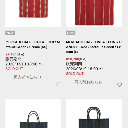
NEW
NEW
MERCADO BAG - LINEA - Red / M
MERCADO BAG - LINEA - LONG H
etallic Green / Cream (XS)
ANDLE - Red / Metallic Green / Cr
eam (L)
¥
7,150
税込
販売期間
¥
10,780
税込
販売期間
2026/03/19 18:00
〜
2026/03/19 18:00
〜
SOLD OUT
SOLD OUT
再入荷お知らせ
再入荷お知らせ