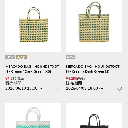
NEW
再入荷
NEW
MERCADO BAG - HOUNDSTOOT
MERCADO BAG - HOUNDSTOOT
H - Cream / Dark Green (XS)
H - Cream / Dark Green (S)
¥
7,150
¥
8,250
税込
税込
販売期間
販売期間
2026/06/10 18:00
〜
2026/04/03 18:00
〜