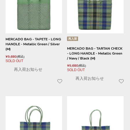
MERCADO BAG - TAPETE - LONG
再入荷
HANDLE - Metallic Green / Silver
MERCADO BAG - TARTAN CHECK
(M)
- LONG HANDLE - Metallic Green
¥
9,680
税込
/ Navy / Black (M)
SOLD OUT
¥
9,680
税込
再入荷お知らせ
SOLD OUT
再入荷お知らせ