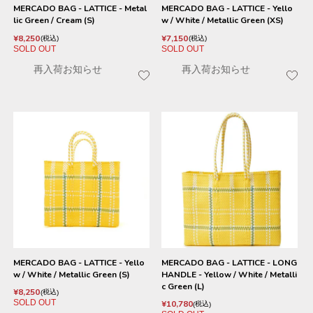
MERCADO BAG - LATTICE - Metal
MERCADO BAG - LATTICE - Yello
lic Green / Cream (S)
w / White / Metallic Green (XS)
¥
8,250
¥
7,150
税込
税込
SOLD OUT
SOLD OUT
再入荷お知らせ
再入荷お知らせ
MERCADO BAG - LATTICE - Yello
MERCADO BAG - LATTICE - LONG
w / White / Metallic Green (S)
HANDLE - Yellow / White / Metalli
c Green (L)
¥
8,250
税込
SOLD OUT
¥
10,780
税込