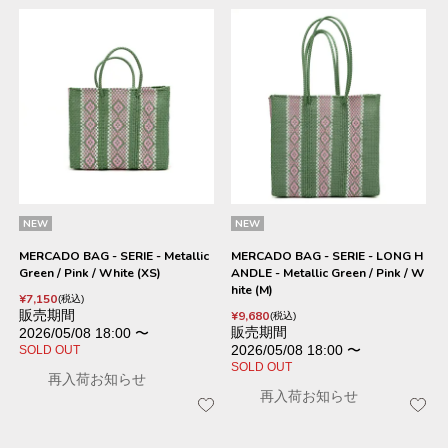
NEW
NEW
MERCADO BAG - SERIE - Metallic
MERCADO BAG - SERIE - LONG H
Green / Pink / White (XS)
ANDLE - Metallic Green / Pink / W
hite (M)
¥
7,150
税込
販売期間
¥
9,680
税込
販売期間
2026/05/08 18:00
〜
2026/05/08 18:00
〜
SOLD OUT
SOLD OUT
再入荷お知らせ
再入荷お知らせ