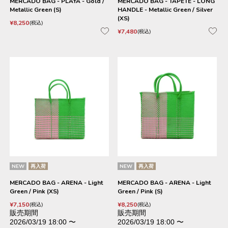
MERCADO BAG - PLAYA - Gold /
MERCADO BAG - TAPETE - LONG
Metallic Green (S)
HANDLE - Metallic Green / Silver
(XS)
¥
8,250
税込
¥
7,480
税込
NEW
再入荷
NEW
再入荷
MERCADO BAG - ARENA - Light
MERCADO BAG - ARENA - Light
Green / Pink (XS)
Green / Pink (S)
¥
7,150
¥
8,250
税込
税込
販売期間
販売期間
2026/03/19 18:00
〜
2026/03/19 18:00
〜