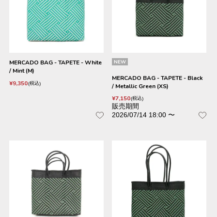
MERCADO BAG - TAPETE - White
NEW
/ Mint (M)
MERCADO BAG - TAPETE - Black
¥
9,350
税込
/ Metallic Green (XS)
¥
7,150
税込
販売期間
2026/07/14 18:00
〜