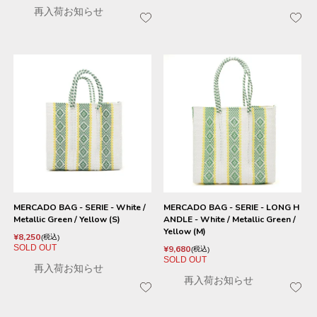
再入荷お知らせ
MERCADO BAG - SERIE - White /
MERCADO BAG - SERIE - LONG H
Metallic Green / Yellow (S)
ANDLE - White / Metallic Green /
Yellow (M)
¥
8,250
税込
SOLD OUT
¥
9,680
税込
SOLD OUT
再入荷お知らせ
再入荷お知らせ