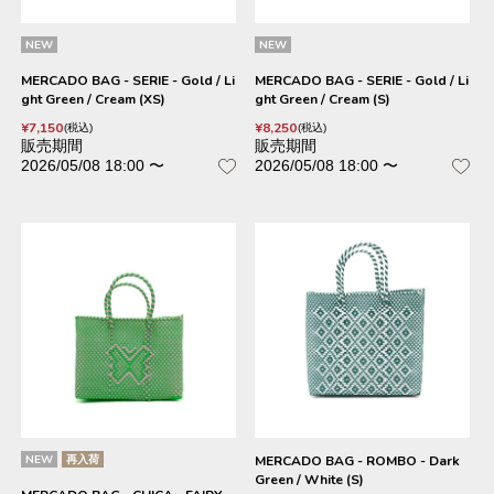
NEW
NEW
MERCADO BAG - SERIE - Gold / Li
MERCADO BAG - SERIE - Gold / Li
ght Green / Cream (XS)
ght Green / Cream (S)
¥
7,150
¥
8,250
税込
税込
販売期間
販売期間
2026/05/08 18:00
〜
2026/05/08 18:00
〜
NEW
再入荷
MERCADO BAG - ROMBO - Dark
Green / White (S)