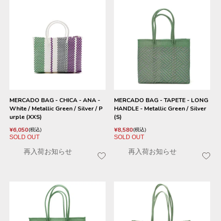
MERCADO BAG - CHICA - ANA -
MERCADO BAG - TAPETE - LONG
White / Metallic Green / Silver / P
HANDLE - Metallic Green / Silver
urple (XXS)
(S)
¥
6,050
¥
8,580
税込
税込
SOLD OUT
SOLD OUT
再入荷お知らせ
再入荷お知らせ