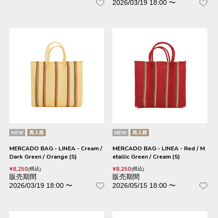
2026/03/19 18:00
〜
NEW
再入荷
NEW
再入荷
MERCADO BAG - LINEA - Cream /
MERCADO BAG - LINEA - Red / M
Dark Green / Orange (S)
etallic Green / Cream (S)
¥
8,250
¥
8,250
税込
税込
販売期間
販売期間
2026/03/19 18:00
〜
2026/05/15 18:00
〜