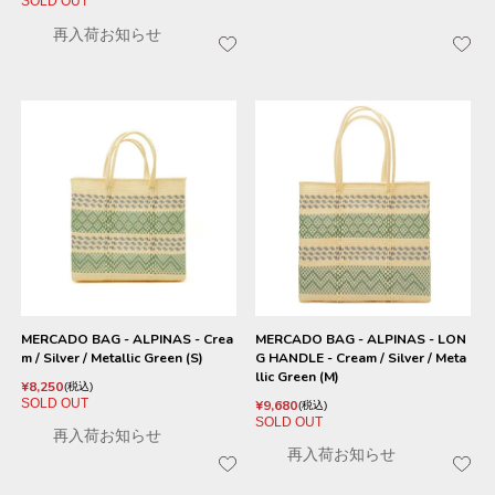
SOLD OUT
再入荷お知らせ
MERCADO BAG - ALPINAS - Crea
MERCADO BAG - ALPINAS - LON
m / Silver / Metallic Green (S)
G HANDLE - Cream / Silver / Meta
llic Green (M)
¥
8,250
税込
SOLD OUT
¥
9,680
税込
SOLD OUT
再入荷お知らせ
再入荷お知らせ