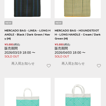
NEW
NEW
MERCADO BAG - LINEA - LONG H
MERCADO BAG - HOUNDSTOOT
ANDLE - Black / Dark Green / Nav
H - LONG HANDLE - Cream / Dark
y (M)
Green (M)
¥
9,680
¥
9,680
税込
税込
販売期間
販売期間
2026/03/19 18:00
〜
2026/04/03 18:00
〜
SOLD OUT
SOLD OUT
再入荷お知らせ
再入荷お知らせ