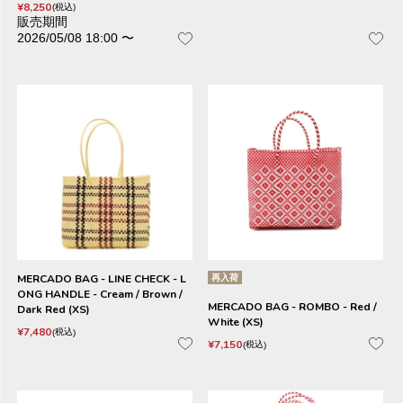
¥
8,250
税込
販売期間
2026/05/08 18:00
〜
MERCADO BAG - LINE CHECK - L
再入荷
ONG HANDLE - Cream / Brown /
MERCADO BAG - ROMBO - Red /
Dark Red (XS)
White (XS)
¥
7,480
税込
¥
7,150
税込