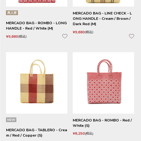
再入荷
MERCADO BAG - LINE CHECK - L
ONG HANDLE - Cream / Brown /
MERCADO BAG - ROMBO - LONG
Dark Red (M)
HANDLE - Red / White (M)
¥
9,680
税込
¥
9,680
税込
NEW
MERCADO BAG - ROMBO - Red /
White (S)
MERCADO BAG - TABLERO - Crea
¥
8,250
税込
m / Red / Copper (S)