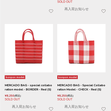
SOLD OUT
再入荷お知らせ
bonpon model
bonpon model
MERCADO BAG - special collabo
MERCADO BAG - Special Collabo
ration model - BORDER - Red (S)
ration Model - CHECK - Red (S)
¥
8,250
¥
8,250
税込
税込
SOLD OUT
SOLD OUT
再入荷お知らせ
再入荷お知らせ