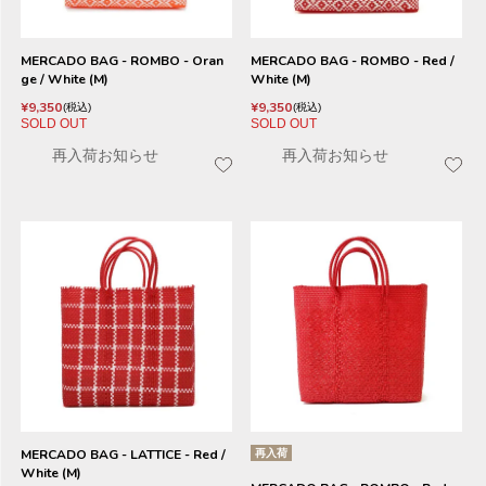
MERCADO BAG - ROMBO - Oran
MERCADO BAG - ROMBO - Red /
ge / White (M)
White (M)
¥
9,350
¥
9,350
税込
税込
SOLD OUT
SOLD OUT
再入荷お知らせ
再入荷お知らせ
MERCADO BAG - LATTICE - Red /
再入荷
White (M)