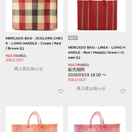
MERCADO BAG - 3COLORS CHEC
NEW
K - LONG HANDLE - Cream / Red
MERCADO BAG - LINEA - LONG H
/ Brown (L)
ANDLE - Red / Metallic Green / Cr
¥
10,780
税込
eam (L)
SOLD OUT
¥
10,780
税込
再入荷お知らせ
販売期間
2026/03/19 18:00
〜
SOLD OUT
再入荷お知らせ