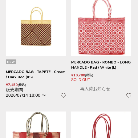
NEW
MERCADO BAG - ROMBO - LONG
HANDLE - Red / White (L)
MERCADO BAG - TAPETE - Cream
¥
10,780
税込
/ Dark Red (XS)
SOLD OUT
¥
7,150
税込
再入荷お知らせ
販売期間
2026/07/14 18:00
〜