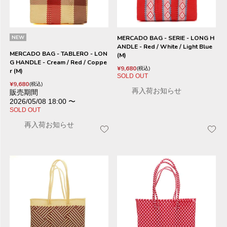
NEW
MERCADO BAG - SERIE - LONG H
ANDLE - Red / White / Light Blue
MERCADO BAG - TABLERO - LON
(M)
G HANDLE - Cream / Red / Coppe
¥
9,680
税込
r (M)
SOLD OUT
¥
9,680
税込
再入荷お知らせ
販売期間
2026/05/08 18:00
〜
SOLD OUT
再入荷お知らせ