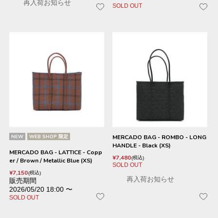
再入荷お知らせ
SOLD OUT
NEW
WEB SHOP 限定
MERCADO BAG - ROMBO - LONG
HANDLE - Black (XS)
MERCADO BAG - LATTICE - Copp
¥
7,480
税込
er / Brown / Metallic Blue (XS)
SOLD OUT
¥
7,150
税込
再入荷お知らせ
販売期間
2026/05/20 18:00
〜
SOLD OUT