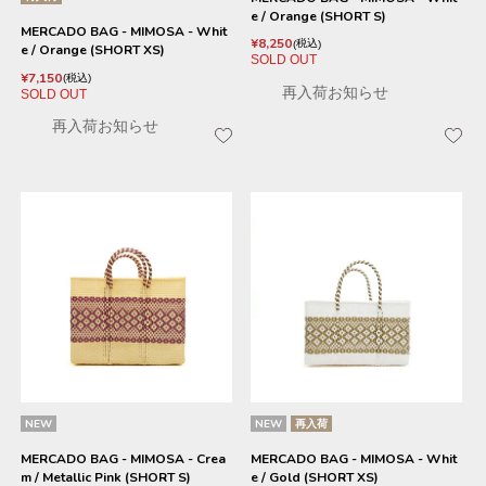
e / Orange (SHORT S)
MERCADO BAG - MIMOSA - Whit
¥
8,250
税込
e / Orange (SHORT XS)
SOLD OUT
¥
7,150
税込
再入荷お知らせ
SOLD OUT
再入荷お知らせ
NEW
NEW
再入荷
MERCADO BAG - MIMOSA - Crea
MERCADO BAG - MIMOSA - Whit
m / Metallic Pink (SHORT S)
e / Gold (SHORT XS)