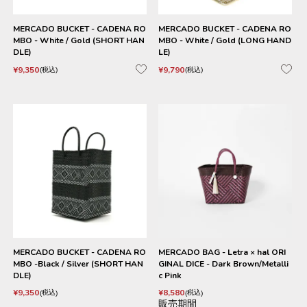
MERCADO BUCKET - CADENA RO
MERCADO BUCKET - CADENA RO
MBO - White / Gold (SHORT HAN
MBO - White / Gold (LONG HAND
DLE)
LE)
¥
9,350
¥
9,790
税込
税込
MERCADO BUCKET - CADENA RO
MERCADO BAG - Letra × hal ORI
MBO -Black / Silver (SHORT HAN
GINAL DICE - Dark Brown/Metalli
DLE)
c Pink
¥
9,350
¥
8,580
税込
税込
販売期間