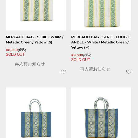
MERCADO BAG - SERIE - White /
MERCADO BAG - SERIE - LONG H
Metallic Green / Yellow (S)
ANDLE - White / Metallic Green /
Yellow (M)
¥
8,250
税込
SOLD OUT
¥
9,680
税込
SOLD OUT
再入荷お知らせ
再入荷お知らせ