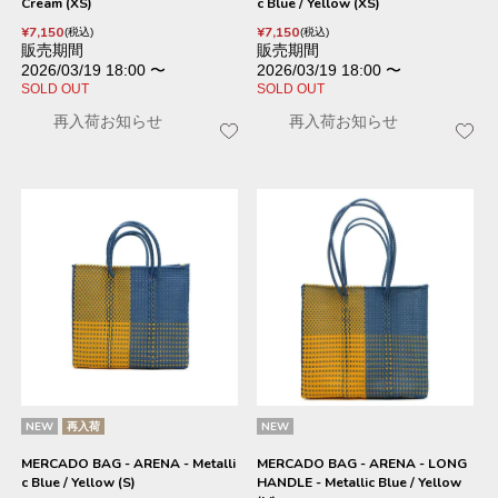
Cream (XS)
c Blue / Yellow (XS)
¥
7,150
¥
7,150
税込
税込
販売期間
販売期間
2026/03/19 18:00
〜
2026/03/19 18:00
〜
SOLD OUT
SOLD OUT
再入荷お知らせ
再入荷お知らせ
NEW
再入荷
NEW
MERCADO BAG - ARENA - Metalli
MERCADO BAG - ARENA - LONG
c Blue / Yellow (S)
HANDLE - Metallic Blue / Yellow