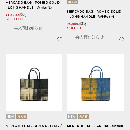
MERCADO BAG - ROMBO SOLID
再入荷
- LONG HANDLE - White (L)
MERCADO BAG - ROMBO SOLID
¥
10,780
税込
- LONG HANDLE - White (M)
SOLD OUT
¥
9,680
税込
再入荷お知らせ
SOLD OUT
再入荷お知らせ
NEW
再入荷
NEW
再入荷
MERCADO BAG - ARENA - Black /
MERCADO BAG - ARENA - Metalli