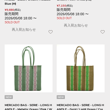
Blue (M)
¥
7,150
税込
販売期間
¥
9,680
税込
販売期間
2026/05/08 18:00
〜
2026/05/08 18:00
〜
SOLD OUT
SOLD OUT
再入荷お知らせ
再入荷お知らせ
NEW
NEW
MERCADO BAG - SERIE - LONG H
MERCADO BAG - SERIE - LONG H
ANDLE - Metallic Green / Pink / W
ANDLE - Gold / Light Green / Cre