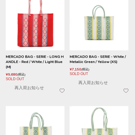
MERCADO BAG - SERIE - LONG H
MERCADO BAG - SERIE - White /
ANDLE - Red / White / Light Blue
Metallic Green / Yellow (XS)
(M)
¥
7,150
税込
SOLD OUT
¥
9,680
税込
SOLD OUT
再入荷お知らせ
再入荷お知らせ