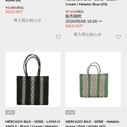
ellow (M)
Cream / Metallic Blue (XS)
¥
9,680
税込
¥
7,150
SOLD OUT
税込
販売期間
再入荷お知らせ
2026/05/08 18:00
〜
SOLD OUT
再入荷お知らせ
NEW
NEW
MERCADO BAG - SERIE - LONG H
MERCADO BAG - SERIE - Metallic
ANDLE - Black / Cream / Metallic
Green / Pink / White (XS)