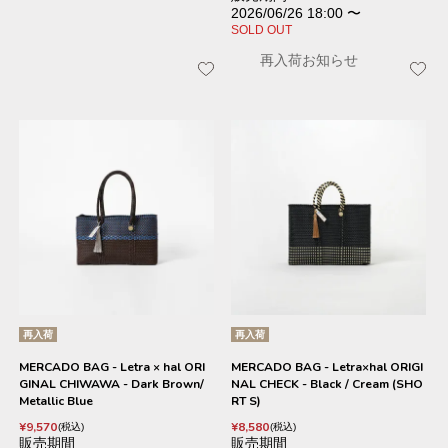
2026/06/26 18:00
〜
SOLD OUT
再入荷お知らせ
再入荷
再入荷
MERCADO BAG - Letra × hal ORI
MERCADO BAG - Letra×hal ORIGI
GINAL CHIWAWA - Dark Brown/
NAL CHECK - Black / Cream (SHO
Metallic Blue
RT S)
¥
9,570
¥
8,580
税込
税込
販売期間
販売期間