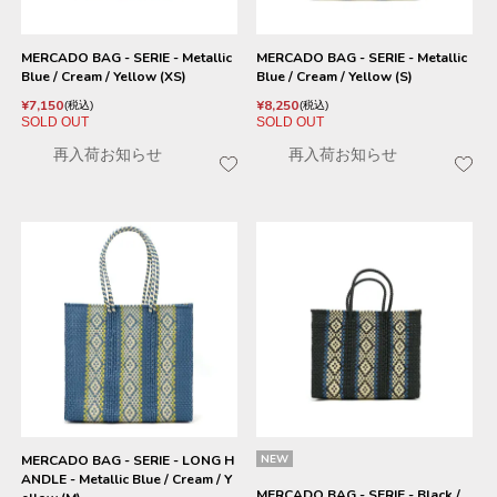
MERCADO BAG - SERIE - Metallic
MERCADO BAG - SERIE - Metallic
Blue / Cream / Yellow (XS)
Blue / Cream / Yellow (S)
¥
7,150
¥
8,250
税込
税込
SOLD OUT
SOLD OUT
再入荷お知らせ
再入荷お知らせ
MERCADO BAG - SERIE - LONG H
NEW
ANDLE - Metallic Blue / Cream / Y
MERCADO BAG - SERIE - Black /