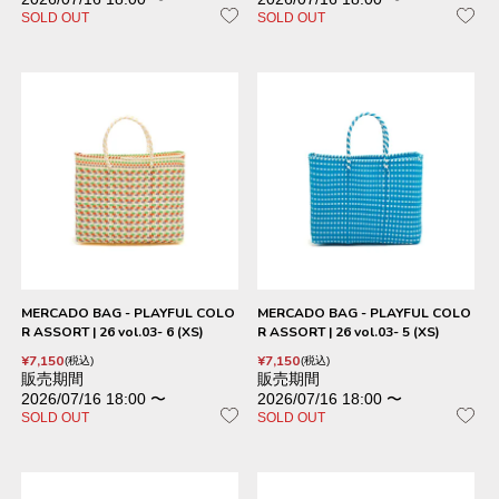
SOLD OUT
SOLD OUT
MERCADO BAG - PLAYFUL COLO
MERCADO BAG - PLAYFUL COLO
R ASSORT | 26 vol.03- 6 (XS)
R ASSORT | 26 vol.03- 5 (XS)
¥
7,150
¥
7,150
税込
税込
販売期間
販売期間
2026/07/16 18:00
〜
2026/07/16 18:00
〜
SOLD OUT
SOLD OUT