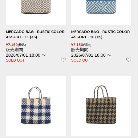
MERCADO BAG - RUSTIC COLOR
MERCADO BAG - RUSTIC COLOR
ASSORT - 11 (XS)
ASSORT - 10 (XS)
¥
7,150
¥
7,150
税込
税込
販売期間
販売期間
2026/07/01 18:00
〜
2026/07/01 18:00
〜
SOLD OUT
SOLD OUT