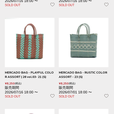
2026/07/16 18:00
〜
2026/07/16 18:00
〜
SOLD OUT
SOLD OUT
MERCADO BAG - PLAYFUL COLO
MERCADO BAG - RUSTIC COLOR
R ASSORT | 26 vol.03- 21 (S)
ASSORT - 23 (S)
¥
8,250
¥
8,250
税込
税込
販売期間
販売期間
2026/07/16 18:00
〜
2026/07/01 18:00
〜
SOLD OUT
SOLD OUT