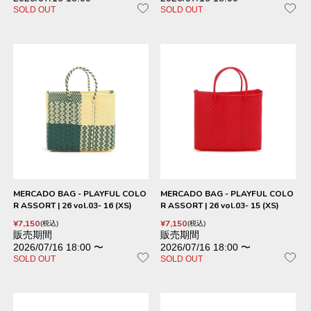
SOLD OUT
SOLD OUT
MERCADO BAG - PLAYFUL COLO
MERCADO BAG - PLAYFUL COLO
R ASSORT | 26 vol.03- 16 (XS)
R ASSORT | 26 vol.03- 15 (XS)
¥
7,150
¥
7,150
税込
税込
販売期間
販売期間
2026/07/16 18:00
〜
2026/07/16 18:00
〜
SOLD OUT
SOLD OUT