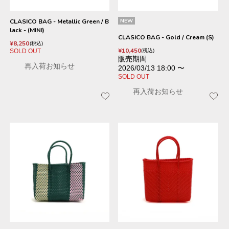
CLASICO BAG - Metallic Green / B
NEW
lack - (MINI)
CLASICO BAG - Gold / Cream (S)
¥
8,250
税込
¥
10,450
SOLD OUT
税込
販売期間
再入荷お知らせ
2026/03/13 18:00
〜
SOLD OUT
再入荷お知らせ