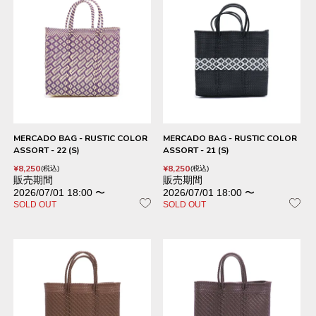
MERCADO BAG - RUSTIC COLOR
MERCADO BAG - RUSTIC COLOR
ASSORT - 22 (S)
ASSORT - 21 (S)
¥
8,250
¥
8,250
税込
税込
販売期間
販売期間
2026/07/01 18:00
〜
2026/07/01 18:00
〜
SOLD OUT
SOLD OUT