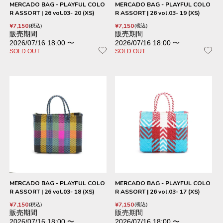
MERCADO BAG - PLAYFUL COLO
MERCADO BAG - PLAYFUL COLO
R ASSORT | 26 vol.03- 20 (XS)
R ASSORT | 26 vol.03- 19 (XS)
¥
7,150
¥
7,150
税込
税込
販売期間
販売期間
2026/07/16 18:00
〜
2026/07/16 18:00
〜
SOLD OUT
SOLD OUT
MERCADO BAG - PLAYFUL COLO
MERCADO BAG - PLAYFUL COLO
R ASSORT | 26 vol.03- 18 (XS)
R ASSORT | 26 vol.03- 17 (XS)
¥
7,150
¥
7,150
税込
税込
販売期間
販売期間
2026/07/16 18:00
〜
2026/07/16 18:00
〜