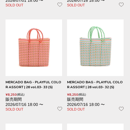
2026/07/01 18:00
〜
2026/07/16 18:00
〜
SOLD OUT
SOLD OUT
MERCADO BAG - PLAYFUL COLO
MERCADO BAG - PLAYFUL COLO
R ASSORT | 26 vol.03- 33 (S)
R ASSORT | 26 vol.03- 32 (S)
¥
8,250
¥
8,250
税込
税込
販売期間
販売期間
2026/07/16 18:00
〜
2026/07/16 18:00
〜
SOLD OUT
SOLD OUT