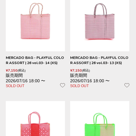
MERCADO BAG - PLAYFUL COLO
MERCADO BAG - PLAYFUL COLO
R ASSORT | 26 vol.03- 14 (XS)
R ASSORT | 26 vol.03- 13 (XS)
¥
7,150
¥
7,150
税込
税込
販売期間
販売期間
2026/07/16 18:00
〜
2026/07/16 18:00
〜
SOLD OUT
SOLD OUT