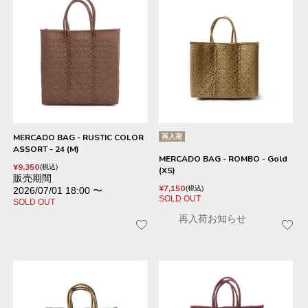
MERCADO BAG - RUSTIC COLOR
再入荷
ASSORT - 24 (M)
MERCADO BAG - ROMBO - Gold
¥
9,350
税込
(XS)
販売期間
¥
7,150
税込
2026/07/01 18:00
〜
SOLD OUT
SOLD OUT
再入荷お知らせ