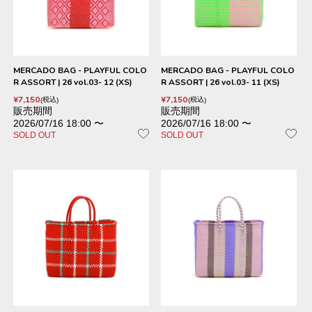
MERCADO BAG - PLAYFUL COLO
MERCADO BAG - PLAYFUL COLO
R ASSORT | 26 vol.03- 12 (XS)
R ASSORT | 26 vol.03- 11 (XS)
¥
7,150
¥
7,150
税込
税込
販売期間
販売期間
2026/07/16 18:00
〜
2026/07/16 18:00
〜
SOLD OUT
SOLD OUT