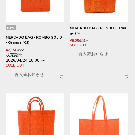
NEW
MERCADO BAG - ROMBO - Oran
ge (S)
MERCADO BAG - ROMBO SOLID
¥
8,250
税込
- Orange (XS)
SOLD OUT
¥
7,150
税込
再入荷お知らせ
販売期間
2026/04/24 18:00
〜
SOLD OUT
再入荷お知らせ