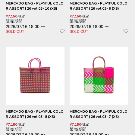
MERCADO BAG - PLAYFUL COLO
MERCADO BAG - PLAYFUL COLO
R ASSORT | 26 vol.03- 10 (XS)
R ASSORT | 26 vol.03- 9 (XS)
¥
7,150
¥
7,150
税込
税込
販売期間
販売期間
2026/07/16 18:00
〜
2026/07/16 18:00
〜
SOLD OUT
SOLD OUT
MERCADO BAG - PLAYFUL COLO
MERCADO BAG - PLAYFUL COLO
R ASSORT | 26 vol.03- 8 (XS)
R ASSORT | 26 vol.03- 7 (XS)
¥
7,150
¥
7,150
税込
税込
販売期間
販売期間
2026/07/16 18:00
〜
2026/07/16 18:00
〜