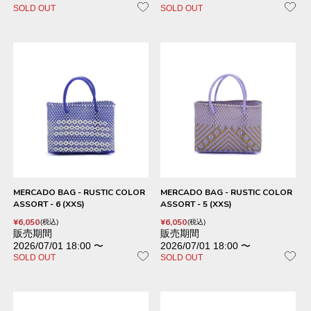
SOLD OUT
SOLD OUT
MERCADO BAG - RUSTIC COLOR
MERCADO BAG - RUSTIC COLOR
ASSORT - 6 (XXS)
ASSORT - 5 (XXS)
¥
6,050
¥
6,050
税込
税込
販売期間
販売期間
2026/07/01 18:00
〜
2026/07/01 18:00
〜
SOLD OUT
SOLD OUT