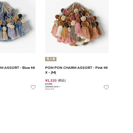
再入荷
 ASSORT - Blue MI
POM PON CHARM ASSORT - Pink MI
X - (M)
¥
1,320
税込
販売期間
2025/09/03 18:00
〜
SOLD OUT