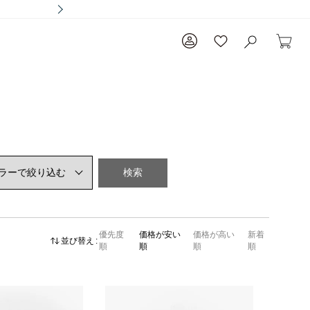
検索
優先度
価格が安い
価格が高い
新着
並び替え
順
順
順
順