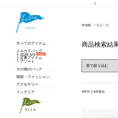
HOME
商品一覧
商品検索結
すべてのアイテム
メルカドバッグ
├ 2026 S/S
NEW
├ 定番アイテム
└ アソート
その他のバッグ
雑貨・ファッション
アクセサリー
4
件中
1
-
4
件表示
インテリア