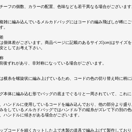
チーフの個数、カラーの配置、色味なども若干異なる場合がございます
複雑に編み込んでいるメルカドバッグにはコードの編み飛ばしが稀にご
す。
差
は個体差がございます。商品ページに記載のあるサイズ(cm)はサイズを
安としてお考え下さい。
称
m前後ずれがあり、非対称になっている場合がございます。
は横糸を螺旋状に編み上げているため、コードの色の切り替え時に柄に
グ本体に編み込む形でバッグの底までぐるりと一周されていて、これに
、ハンドルに使用しているコードを編み込んでおり、他の部分より盛り
みをしているメルカドバッグではハンドル下の縦糸がズレて下の別の色
、ハンドルに傾きがある場合がございます。
ップコードを細くカットした上で木製の道具で編み上げて製作しており