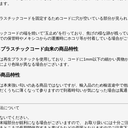
ます。
ラスチックコードを固定するためコードに穴が空いている部分が見られ
ックコードの端を焼いて”玉止め”を行っており、焦げの様な跡が残って
での保管時やメキシコからの運搬時にホコリ等が付着している場合がご
るプラスチックコード由来の商品特性
は再生プラスチックを使用しており、コードに1mm以下の細かい異物
により色味が異なる場合がございます。
の商品特性
は本来強い匂いのある商品ではないですが、輸入品のため輸送途中で他
だくうちに薄くなって参りますので到着時匂いが気になった場合は風通
法について
ないでください。
末端部分が鋭利になる場合がございますので、 お取り扱いには十分ご
るところで長期間保存すると黄ばみなどの原因となりますのでご注意下