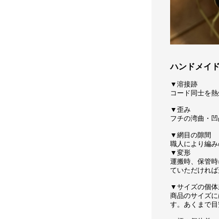
ハンドメイ
▼溶接跡
コード同士を熱
▼歪み
フチの湾曲・凹
▼網目の隙間
職人により編み
▼変形
運搬時、保管時
ていただければ
▼サイズの個体
商品のサイズに
す。あくまで目