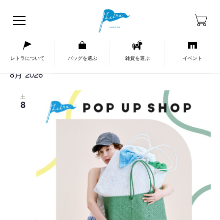
HOME
イベントカレンダー
イ
イ
検
今後
L
ベ
ベ
索
レトラについて
バッグを選ぶ
雑貨を選ぶ
イベント
日
i
ン
ン
付
s
8月 2026
ト
ト
を
t
を
ビ
選
検
ュ
択
土
索
ー
8
し
ナ
て
ビ
ナ
ゲ
ビ
ー
ゲ
シ
ー
ョ
シ
ン
ョ
ン
を
表
示