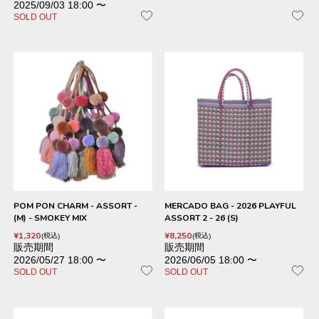
2025/09/03 18:00
〜
SOLD OUT
POM PON CHARM - ASSORT -
MERCADO BAG - 2026 PLAYFUL
(M) - SMOKEY MIX
ASSORT 2 - 26 (S)
¥
1,320
¥
8,250
税込
税込
販売期間
販売期間
2026/05/27 18:00
〜
2026/06/05 18:00
〜
SOLD OUT
SOLD OUT