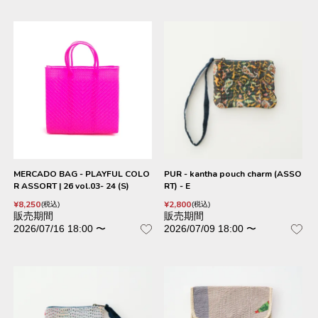
MERCADO BAG - PLAYFUL COLO
PUR - kantha pouch charm (ASSO
R ASSORT | 26 vol.03- 24 (S)
RT) - E
¥
8,250
¥
2,800
税込
税込
販売期間
販売期間
2026/07/16 18:00
〜
2026/07/09 18:00
〜