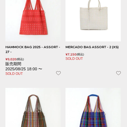
HAMMOCK BAG 2025 - ASSORT -
MERCADO BAG ASSORT - 2 (XS)
27 -
¥
7,150
税込
SOLD OUT
¥
9,020
税込
販売期間
2025/08/25 18:00
〜
SOLD OUT