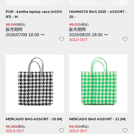
PUR - kantha laptop case (ASSO
HAMMOCK BAG 2025 - ASSORT -
RT) - M
25 -
¥
6,500
¥
9,020
税込
税込
販売期間
販売期間
2026/07/09 18:00
〜
2025/08/25 18:00
〜
SOLD OUT
MERCADO BAG ASSORT - 20 (M)
MERCADO BAG ASSORT - 11 (M)
¥
9,350
¥
9,350
税込
税込
SOLD OUT
SOLD OUT