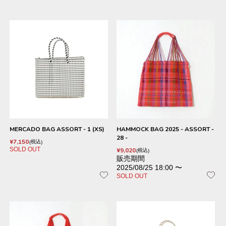
MERCADO BAG ASSORT - 1 (XS)
HAMMOCK BAG 2025 - ASSORT -
28 -
¥
7,150
税込
SOLD OUT
¥
9,020
税込
販売期間
2025/08/25 18:00
〜
SOLD OUT