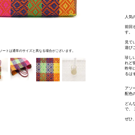
人気の
前回
す。
見て
遊び
ソートは通常のサイズと異なる場合がございます。
珍し
れど
昨年
るは
アソ
配色
どん
で、
ぜひ