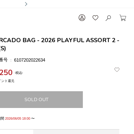
RCADO BAG - 2026 PLAYFUL ASSORT 2 -
(S)
番号
6107202022634
,250
税込
SOLD OUT
期間
〜
2026/06/05 18:00