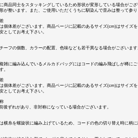
に商品同士をスタッキングしているため形状が変形している場合がござ
形が整います。また、ご使用いただくうちに馴染んで歪みは整って参り
差
は個体差がございます。商品ページに記載のあるサイズ(cm)はサイズを
安としてお考え下さい。
チーフの個数、カラーの配置、色味なども若干異なる場合がございます
複雑に編み込んでいるメルカドバッグにはコードの編み飛ばしが稀にご
す。
差
は個体差がございます。商品ページに記載のあるサイズ(cm)はサイズを
安としてお考え下さい。
称
m前後ずれがあり、非対称になっている場合がございます。
は横糸を螺旋状に編み上げているため、コードの色の切り替え時に柄に