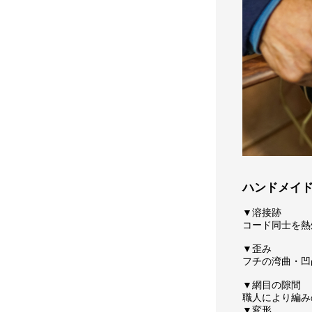
ハンドメイ
▼溶接跡
コード同士を熱
▼歪み
フチの湾曲・凹
▼網目の隙間
職人により編み
▼変形