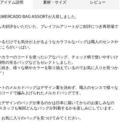
アイテム説明
素材・サイズ
レビュー
MERCADO BAG ASSORTが入荷しました。
も大好評をいただいた、プレイフルアソートがご好評につき再登場で
いるだけでも気分が上がるようなカラフルなバッグは職人のセンスや
ごころがいっぱい。
アソートは通常のサイズと異なる場合がございます。
いカラーのコードを使ったレアなバッグ、チェック柄で使いやすいけ
個性の光るバッグなどもセレクトしました。
に続き、様々な柄やカラーを取り揃えているのでお気に入りが見つか
ず！
ートのメルカドバッグはデザイン案を決めず、職人のセンスで様々な
のコードで編み上げられたメルカドバッグです。
なデザインのバッグが来るのかは日本に届いてからのお楽しみなの
 スタッフも毎回どんなバッグが到着するかを楽しみにしています。
、お気に入りのバッグを見つけてみてください。