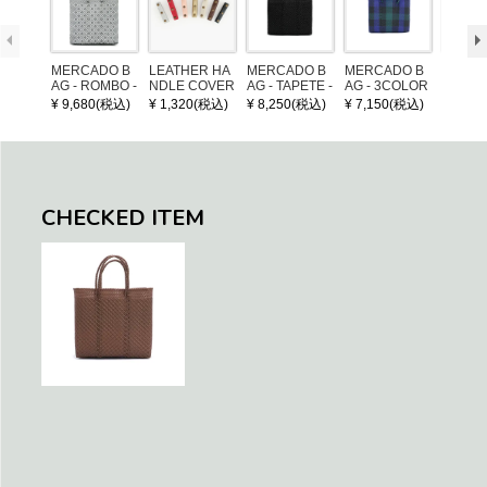
MERCADO B
LEATHER HA
MERCADO B
MERCADO B
POM P
AG - ROMBO -
NDLE COVER
AG - TAPETE -
AG - 3COLOR
ARM (
LONG HANDL
Black (S)
S CHECK - Bl
¥ 9,680(税込)
¥ 1,320(税込)
¥ 8,250(税込)
¥ 7,150(税込)
¥ 1,32
E - Silver / Whi
ack / Dark Gre
te (M)
en / Navy (XS)
CHECKED ITEM