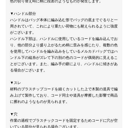
色の切り替え時に柄に段差のようなものが発生します。
▼ハンドル部分
ハンドルはバッグ本体に編み込む形でバッグの底までぐるりと一
周されていて、これにより重たい荷物にも耐えられるように強度
がございます。
ハンドル下部は、ハンドルに使用しているコードを編み込んでお
り、他の部分より盛り上がるため柄に歪みを感じたり、複数の色
を使用してハンドルを編み込みをしているメルカドバッグではハ
ンドル下の縦糸がズレて下の別の色のコードが偶発的に見えるこ
とがございます。また、編み手の癖により、ハンドルに傾きがあ
る場合がございます。
▼スレ
材料のプラスチップコードを細くカットした上で木製の道具で編
み上げて製作しており、コード同士や道具が摩擦した影響で商品
に擦れのようなものが見られます。
▼穴
作業の過程でプラスチックコードを固定するためコードに穴が空
いている部分が見られる場合ございます。