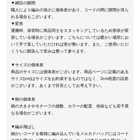
▼網目の隙間
職人により編みの強さに個体差があり、コードの間に隙間が見ら
れる場合もございます。
▼変形
運搬時、保管時に商品同士をスタッキングしているため形状が変
形している場合がございます。こちらについては暖かい場所にお
いて手で直していただければ形が整います。また、ご使用いただ
くうちに馴染んで歪みは整って参ります。
▼サイズの個体差
商品のサイズには個体差がございます。商品ページに記載のある
サイズ(cm)はサイズをお約束するものではなく、2cm程度の誤差
がございます。あくまで目安としてお考え下さい。
▼柄の個体差
柄の大きさやモチーフの個数、カラーの配置、色味なども若干異
なる場合がございます。
▼編み飛ばし
細かいコードを複雑に編み込んでいるメルカドバッグにはコード