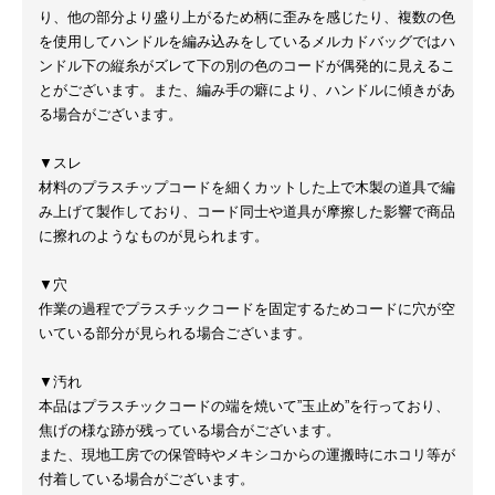
り、他の部分より盛り上がるため柄に歪みを感じたり、複数の色
を使用してハンドルを編み込みをしているメルカドバッグではハ
ンドル下の縦糸がズレて下の別の色のコードが偶発的に見えるこ
とがございます。また、編み手の癖により、ハンドルに傾きがあ
る場合がございます。
▼スレ
材料のプラスチップコードを細くカットした上で木製の道具で編
み上げて製作しており、コード同士や道具が摩擦した影響で商品
に擦れのようなものが見られます。
▼穴
作業の過程でプラスチックコードを固定するためコードに穴が空
いている部分が見られる場合ございます。
▼汚れ
本品はプラスチックコードの端を焼いて”玉止め”を行っており、
焦げの様な跡が残っている場合がございます。
また、現地工房での保管時やメキシコからの運搬時にホコリ等が
付着している場合がございます。