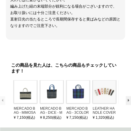
編み上げた紐の末端部分が鋭利になる場合がございますので、
お取り扱いには十分ご注意ください。
直射日光の当たるところで長期間保存すると黄ばみなどの原因と
なりますのでご注意下さい。
この商品を見た人は、こちらの商品もチェックしてい
ます！
MERCADO B
MERCADO B
MERCADO B
LEATHER HA
POM P
AG - MIMOSA
AG - DICE - M
AG - 3COLOR
NDLE COVER
ARM (
- Black / Crea
OSAIC - Black
S CHECK - Bl
¥ 7,150(税込)
¥ 8,250(税込)
¥ 7,150(税込)
¥ 1,320(税込)
¥ 1,32
m (SHORT X
/ Cream / Meta
ack / Dark Gre
S)
llic Blue
en / Navy (XS)