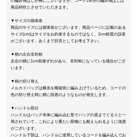
の編み飛ばしが稀にございますが、コード1本分の編み飛ばしは
商品特性とさせていただきます。
▼サイズの個体差
商品のサイズには個体差がございます。商品ページに記載のある
サイズ(cm)はサイズをお約束するものではなく、2cm程度の誤差
がございます。あくまで目安としてお考え下さい。
▼柄の左右非対称
左右の柄に1cm前後ずれがあり、非対称になっている場合がござ
います。
▼柄の切り替え
メルカドバッグは横糸を螺旋状に編み上げているため、コードの
色の切り替え時に柄に段差のようなものが発生します。
▼ハンドル部分
ハンドルはバッグ本体に編み込む形でバッグの底までぐるりと一
周されていて、これにより重たい荷物にも耐えられるように強度
がございます。
ハンドル下部は、ハンドルに使用しているコードを編み込んでお