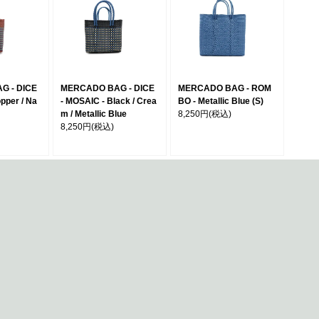
G - DICE
MERCADO BAG - DICE
MERCADO BAG - ROM
pper / Na
- MOSAIC - Black / Crea
BO - Metallic Blue (S)
m / Metallic Blue
8,250円
(税込)
8,250円
(税込)