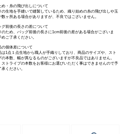
止め・糸の飛び出しについて
りの生地を手縫いで縫製しているため、織り始めの糸の飛び出しや玉
が数ヶ所ある場合がありますが、不良ではございません。
ッグ前後の長さの差について
りのため、バッグ前後の長さに1cm前後の差がある場合がございま
予めご了承ください。
品の個体差について
品は1点１点生地から職人が手織りしており、商品のサイズや、スト
プの本数、幅が異なるものがございますが不良品ではありません。
、ストライプの本数をお客様にお選びいただく事はできませんので予
了承ください。