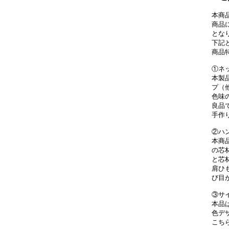
本商
商品
とな
下記
商品
①ネ
本製
プ（
色味
良品
手作
②ハ
本商
の芯
と芯
肩ひ
び目
③サ
本品
色デ
こち