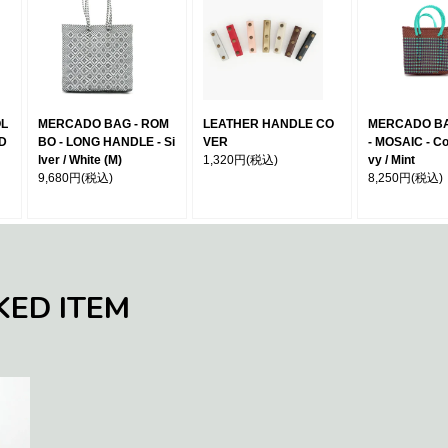
OL
MERCADO BAG - ROM
LEATHER HANDLE CO
MERCADO BA
 D
BO - LONG HANDLE - Si
VER
- MOSAIC - Co
lver / White (M)
1,320円
(税込)
vy / Mint
9,680円
(税込)
8,250円
(税込)
KED ITEM