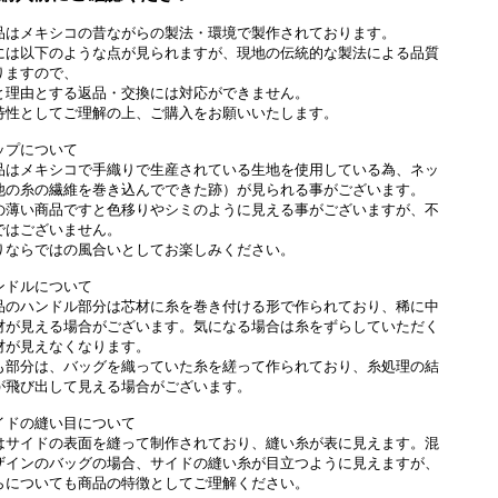
品はメキシコの昔ながらの製法・環境で製作されております。
には以下のような点が見られますが、現地の伝統的な製法による品質
りますので、
と理由とする返品・交換には対応ができません。
特性としてご理解の上、ご購入をお願いいたします。
ップについて
品はメキシコで手織りで生産されている生地を使用している為、ネッ
他の糸の繊維を巻き込んでできた跡）が見られる事がございます。
の薄い商品ですと色移りやシミのように見える事がございますが、不
ではございません。
りならではの風合いとしてお楽しみください。
ンドルについて
品のハンドル部分は芯材に糸を巻き付ける形で作られており、稀に中
材が見える場合がございます。気になる場合は糸をずらしていただく
材が見えなくなります。
も部分は、バッグを織っていた糸を縒って作られており、糸処理の結
が飛び出して見える場合がございます。
イドの縫い目について
はサイドの表面を縫って制作されており、縫い糸が表に見えます。混
ザインのバッグの場合、サイドの縫い糸が目立つように見えますが、
らについても商品の特徴としてご理解ください。