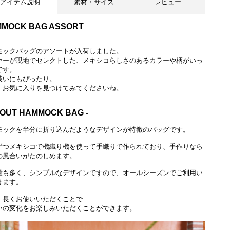
アイテム説明
素材・サイズ
レビュー
MOCK BAG ASSORT
モックバッグのアソートが入荷しました。
ヤーが現地でセレクトした、メキシコらしさのあるカラーや柄がいっ
です。
装いにもぴったり。
、お気に入りを見つけてみてくださいね。
BOUT HAMMOCK BAG -
モックを半分に折り込んだようなデザインが特徴のバッグです。
ずつメキシコで機織り機を使って手織りで作られており、手作りなら
の風合いがたのしめます。
量も多く、シンプルなデザインですので、オールシーズンでご利用い
けます。
、長くお使いいただくことで
いの変化をお楽しみいただくことができます。