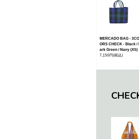
MERCADO BAG - 3C
ORS CHECK - Black /
ark Green / Navy (XS)
7,150円
(税込)
CHEC