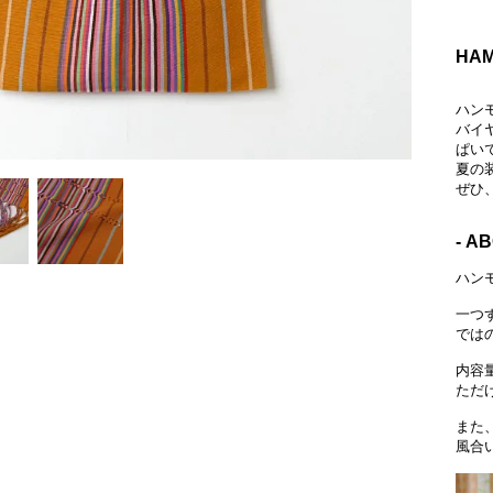
HAM
ハン
バイ
ぱい
夏の
ぜひ
- A
ハン
一つ
では
内容
ただ
また
風合