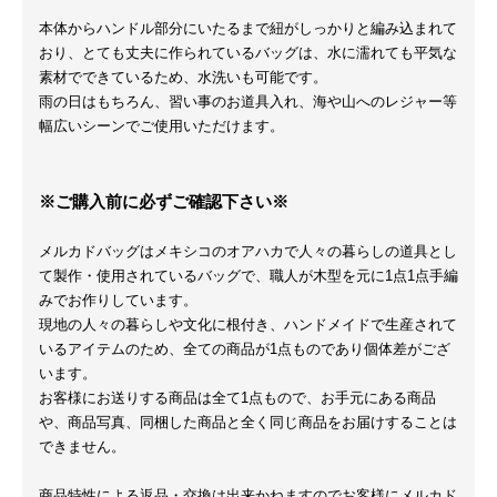
本体からハンドル部分にいたるまで紐がしっかりと編み込まれて
おり、とても丈夫に作られているバッグは、水に濡れても平気な
素材でできているため、水洗いも可能です。
雨の日はもちろん、習い事のお道具入れ、海や山へのレジャー等
幅広いシーンでご使用いただけます。
※ご購入前に必ずご確認下さい※
メルカドバッグはメキシコのオアハカで人々の暮らしの道具とし
て製作・使用されているバッグで、職人が木型を元に1点1点手編
みでお作りしています。
現地の人々の暮らしや文化に根付き、ハンドメイドで生産されて
いるアイテムのため、全ての商品が1点ものであり個体差がござ
います。
お客様にお送りする商品は全て1点もので、お手元にある商品
や、商品写真、同梱した商品と全く同じ商品をお届けすることは
できません。
商品特性による返品・交換は出来かねますのでお客様にメルカド