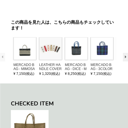
この商品を見た人は、こちらの商品もチェックしてい
ます！
MERCADO B
LEATHER HA
MERCADO B
MERCADO B
MERCA
AG - MIMOSA
NDLE COVER
AG - DICE - M
AG - 3COLOR
AG - DI
- Black / Crea
OSAIC - Black
S CHECK - Bl
OSAIC 
¥ 7,150(税込)
¥ 1,320(税込)
¥ 8,250(税込)
¥ 7,150(税込)
¥ 8,25
m (SHORT X
/ Cream / Meta
ack / Dark Gre
er / Nav
S)
llic Blue
en / Navy (XS)
CHECKED ITEM