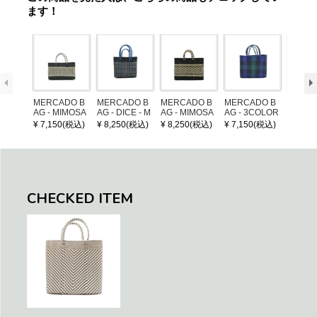
ます！
MERCADO B
MERCADO B
MERCADO B
MERCADO B
LEATH
AG - MIMOSA
AG - DICE - M
AG - MIMOSA
AG - 3COLOR
NDLE 
- Black / Crea
OSAIC - Black
- Black / Crea
S CHECK - Bl
¥ 7,150(税込)
¥ 8,250(税込)
¥ 8,250(税込)
¥ 7,150(税込)
¥ 1,32
m (SHORT X
/ Cream / Meta
m (SHORT S)
ack / Dark Gre
S)
llic Blue
en / Navy (XS)
CHECKED ITEM