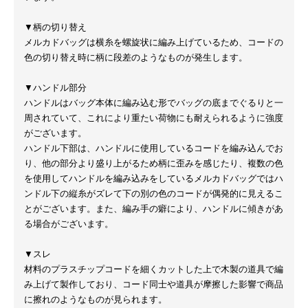
▼柄の切り替え
メルカドバッグは横糸を螺旋状に編み上げているため、コードの
色の切り替え時に柄に段差のようなものが発生します。
▼ハンドル部分
ハンドルはバッグ本体に編み込む形でバッグの底までぐるりと一
周されていて、これにより重たい荷物にも耐えられるように強度
がございます。
ハンドル下部は、ハンドルに使用しているコードを編み込んでお
り、他の部分より盛り上がるため柄に歪みを感じたり、複数の色
を使用してハンドルを編み込みをしているメルカドバッグではハ
ンドル下の縦糸がズレて下の別の色のコードが偶発的に見えるこ
とがございます。また、編み手の癖により、ハンドルに傾きがあ
る場合がございます。
▼スレ
材料のプラスチップコードを細くカットした上で木製の道具で編
み上げて製作しており、コード同士や道具が摩擦した影響で商品
に擦れのようなものが見られます。