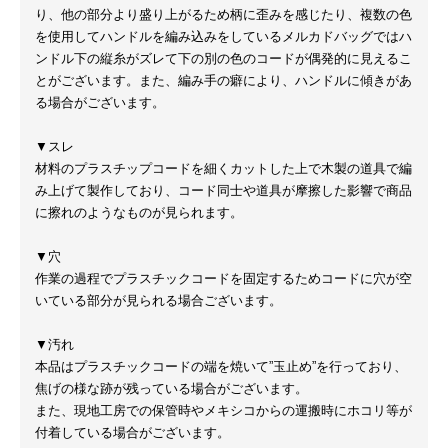
り、他の部分より盛り上がるため柄に歪みを感じたり、複数の色
を使用してハンドルを編み込みをしているメルカドバッグではハ
ンドル下の縦糸がズレて下の別の色のコードが偶発的に見えるこ
とがございます。また、編み手の癖により、ハンドルに傾きがあ
る場合がございます。
▼スレ
材料のプラスチップコードを細くカットした上で木製の道具で編
み上げて製作しており、コード同士や道具が摩擦した影響で商品
に擦れのようなものが見られます。
▼穴
作業の過程でプラスチックコードを固定するためコードに穴が空
いている部分が見られる場合ございます。
▼汚れ
本品はプラスチックコードの端を焼いて”玉止め”を行っており、
焦げの様な跡が残っている場合がございます。
また、現地工房での保管時やメキシコからの運搬時にホコリ等が
付着している場合がございます。