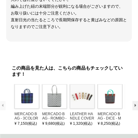
編み上げた紐の末端部分が鋭利になる場合がございますので、
お取り扱いには十分ご注意ください。
直射日光の当たるところで長期間保存すると黄ばみなどの原因と
なりますのでご注意下さい。
この商品を見た人は、こちらの商品もチェックしてい
ます！
MERCADO B
MERCADO B
LEATHER HA
MERCADO B
MERCA
AG - 3COLOR
AG - ROMBO -
NDLE COVER
AG - DICE - M
AG - DI
S CHECK - Bl
LONG HANDL
OSAIC - Copp
OSAIC 
¥ 7,150(税込)
¥ 9,680(税込)
¥ 1,320(税込)
¥ 8,250(税込)
¥ 8,25
ack / Dark Gre
E - Silver / Whi
er / Navy / Mint
/ Cream
en / Navy (XS)
te (M)
llic Blu