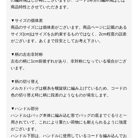
の編み飛ばしが稀にございますが、コード1本分の編み飛ばしは
商品特性とさせていただきます。
▼サイズの個体差
商品のサイズには個体差がございます。商品ページに記載のある
サイズ(cm)はサイズをお約束するものではなく、2cm程度の誤差
がございます。あくまで目安としてお考え下さい。
▼柄の左右非対称
左右の柄に1cm前後ずれがあり、非対称になっている場合がござ
います。
▼柄の切り替え
メルカドバッグは横糸を螺旋状に編み上げているため、コードの
色の切り替え時に柄に段差のようなものが発生します。
▼ハンドル部分
ハンドルはバッグ本体に編み込む形でバッグの底までぐるりと一
周されていて、これにより重たい荷物にも耐えられるように強度
がございます。
ハンドル下部は、ハンドルに使用しているコードを編み込んでお