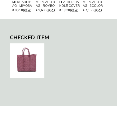
MERCADO B
MERCADO B
LEATHER HA
MERCADO B
POM P
AG - MIMOSA
AG - ROMBO -
NDLE COVER
AG - 3COLOR
ARM (
- Black (SHOR
LONG HANDL
S CHECK - Bl
¥ 8,250(税込)
¥ 9,680(税込)
¥ 1,320(税込)
¥ 7,150(税込)
¥ 1,32
T S)
E - Silver / Whi
ack / Dark Gre
te (M)
en / Navy (XS)
CHECKED ITEM