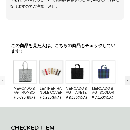
なりますのでご注意下さい。
この商品を見た人は、こちらの商品もチェックしてい
ます！
MERCADO B
LEATHER HA
MERCADO B
MERCADO B
POM P
AG - ROMBO -
NDLE COVER
AG - TAPETE -
AG - 3COLOR
ARM (
LONG HANDL
Black (S)
S CHECK - Bl
¥ 9,680(税込)
¥ 1,320(税込)
¥ 8,250(税込)
¥ 7,150(税込)
¥ 1,32
E - Silver / Whi
ack / Dark Gre
te (M)
en / Navy (XS)
CHECKED ITEM