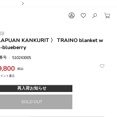
UP
LAPUAN KANKURIT 〉 TRAINO blanket w
e-blueberry
番号
510243005
9,800
税込
再入荷お知らせ
SOLD OUT