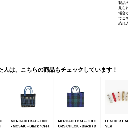
製品
見ら
場合
でこ
恐れ
た人は、こちらの商品もチェックしています！
MO
MERCADO BAG - DICE
MERCADO BAG - 3COL
LEATHER HA
H
- MOSAIC - Black / Crea
ORS CHECK - Black / D
VER