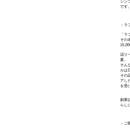
シン
です
－ラ
「ラ
その
15
辺り
夏。
そん
ルは
その
アし
を受
創業
らし
－ご