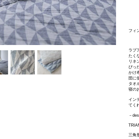
フィ
ラプ
たく
リネ
ぴっ
かけ
団に
タオ
寝の
イン
てく
－des
TRIA
三角