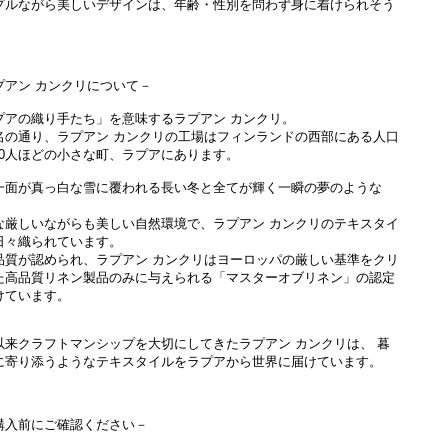
プルながら美しいデザインは、年齢・性別を問わず身に着けられそう
。
プアン カンクリについて－
プアの織り手たち」を意味するラプアン カンクリ。
名の通り、ラプアン カンクリの工場はフィンランドの西部にある人口
,000人ほどの小さな町、ラプアにあります。
一面が真っ白な雪に覆われる長い冬と全てが輝く一瞬の夢のような
な厳しいながらも美しい自然環境で、ラプアン カンクリのテキスタイ
日々織られています。
品質が認められ、ラプアン カンクリはヨーロッパの厳しい基準をクリ
た高品質リネン製品のみに与えられる「マスターオブリネン」の認定
けています。
以来クラフトマンシップを大切にしてきたラプアン カンクリは、 暮
に寄り添うようなテキスタイルをラプアから世界に届けています。
購入前にご確認ください－