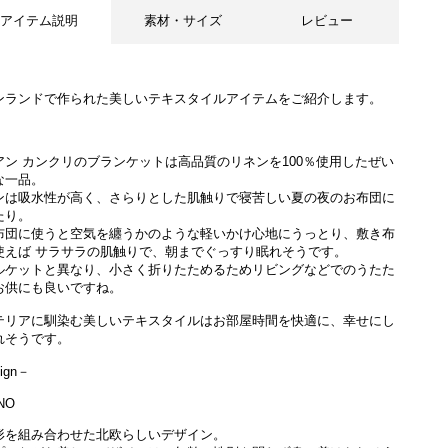
アイテム説明
素材・サイズ
レビュー
ンランドで作られた美しいテキスタイルアイテムをご紹介します。
アン カンクリのブランケットは高品質のリネンを100％使用したぜい
な一品。
ンは吸水性が高く、さらりとした肌触りで寝苦しい夏の夜のお布団に
たり。
布団に使うと空気を纏うかのような軽いかけ心地にうっとり、敷き布
使えば サラサラの肌触りで、朝までぐっすり眠れそうです。
ルケットと異なり、小さく折りたためるためリビングなどでのうたた
お供にも良いですね。
テリアに馴染む美しいテキスタイルはお部屋時間を快適に、幸せにし
れそうです。
ign－
NO
形を組み合わせた北欧らしいデザイン。