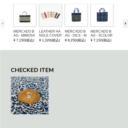
MERCADO B
LEATHER HA
MERCADO B
MERCADO B
MERCA
AG - MIMOSA
NDLE COVER
AG - DICE - M
AG - 3COLOR
AG - DI
- Black / Crea
OSAIC - Black
S CHECK - Bl
OSAIC 
¥ 7,150(税込)
¥ 1,320(税込)
¥ 8,250(税込)
¥ 7,150(税込)
¥ 8,25
m (SHORT X
/ Cream / Meta
ack / Dark Gre
er / Nav
S)
llic Blue
en / Navy (XS)
CHECKED ITEM