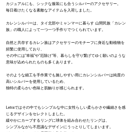
カジュアルにも、シックな服装にも合うシルバーのアクセサリー。
毎日着けたくなる素敵なアイテムを入荷しました。
カレンシルバーは、タイ北部やミャンマーに暮らす 山間民族「カレン
族」の職人によって一つ一つ手作りでつくられています。
自然と共存するカレン族はアクセサリーのモチーフに身近な動植物を
頻繁に使用しており、
その中には”幸福”や”厄除け”等、暮らしを守り繋げてゆく願いのような
意味が込められたものも多くあります。
そのような細工を手作業でも施しやすい用にカレンシルバーは純度の
高いシルバーを使用しているため、
独特の柔らかい色味と肌触りが感じられます。
Letraではその中でもシンプルな中に女性らしい柔らかさや繊細さを感
じるデザインをセレクトしました。
緩やかにカーブするリングに球体を組み合わせたリングは、
シンプルながら不思議なデザインにうっとりしてしまいます。