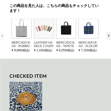
この商品を見た人は、こちらの商品もチェックしてい
ます！
MERCADO B
LEATHER HA
MERCADO B
MERCADO B
POM P
AG - ROMBO -
NDLE COVER
AG - TAPETE -
AG - 3COLOR
ARM (
LONG HANDL
Black (S)
S CHECK - Bl
¥ 9,680(税込)
¥ 1,320(税込)
¥ 8,250(税込)
¥ 7,150(税込)
¥ 1,32
E - Silver / Whi
ack / Dark Gre
te (M)
en / Navy (XS)
CHECKED ITEM