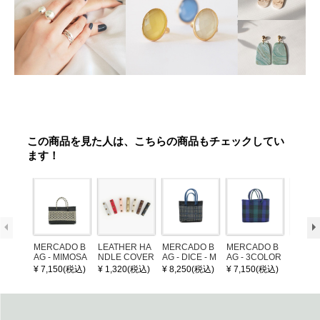
この商品を見た人は、こちらの商品もチェックしてい
ます！
MERCADO B
LEATHER HA
MERCADO B
MERCADO B
MERCA
AG - MIMOSA
NDLE COVER
AG - DICE - M
AG - 3COLOR
AG - DI
- Black / Crea
OSAIC - Black
S CHECK - Bl
OSAIC 
¥ 7,150(税込)
¥ 1,320(税込)
¥ 8,250(税込)
¥ 7,150(税込)
¥ 8,25
m (SHORT X
/ Cream / Meta
ack / Dark Gre
er / Nav
S)
llic Blue
en / Navy (XS)