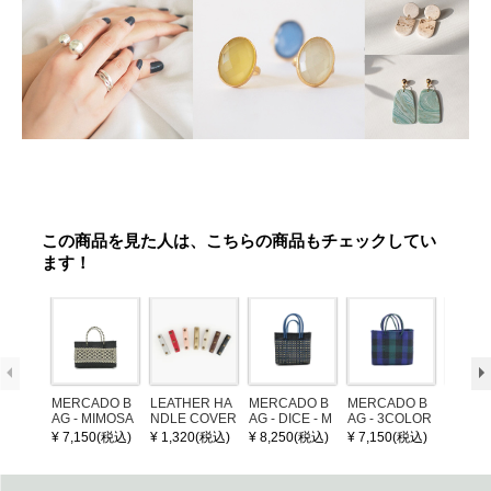
この商品を見た人は、こちらの商品もチェックしてい
ます！
MERCADO B
LEATHER HA
MERCADO B
MERCADO B
MERCA
AG - MIMOSA
NDLE COVER
AG - DICE - M
AG - 3COLOR
AG - DI
- Black / Crea
OSAIC - Black
S CHECK - Bl
OSAIC 
¥ 7,150(税込)
¥ 1,320(税込)
¥ 8,250(税込)
¥ 7,150(税込)
¥ 8,25
m (SHORT X
/ Cream / Meta
ack / Dark Gre
er / Nav
S)
llic Blue
en / Navy (XS)