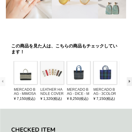
この商品を見た人は、こちらの商品もチェックしてい
ます！
MERCADO B
LEATHER HA
MERCADO B
MERCADO B
MERCA
AG - MIMOSA
NDLE COVER
AG - DICE - M
AG - 3COLOR
AG - DI
- Black / Crea
OSAIC - Black
S CHECK - Bl
OSAIC 
¥ 7,150(税込)
¥ 1,320(税込)
¥ 8,250(税込)
¥ 7,150(税込)
¥ 8,25
m (SHORT X
/ Cream / Meta
ack / Dark Gre
er / Nav
S)
llic Blue
en / Navy (XS)
CHECKED ITEM