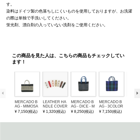
す。
染料はドイツ製の色落ちしにくいものを使用しておりますが、お洗濯
の際は単独で手洗いしてください。
蛍光剤、漂白剤の入っていない洗剤をご使用ください。
この商品を見た人は、こちらの商品もチェックしてい
ます！
MERCADO B
LEATHER HA
MERCADO B
MERCADO B
MERCA
AG - MIMOSA
NDLE COVER
AG - DICE - M
AG - 3COLOR
AG - DI
- Black / Crea
OSAIC - Black
S CHECK - Bl
OSAIC 
¥ 7,150(税込)
¥ 1,320(税込)
¥ 8,250(税込)
¥ 7,150(税込)
¥ 8,25
m (SHORT X
/ Cream / Meta
ack / Dark Gre
er / Nav
S)
llic Blue
en / Navy (XS)