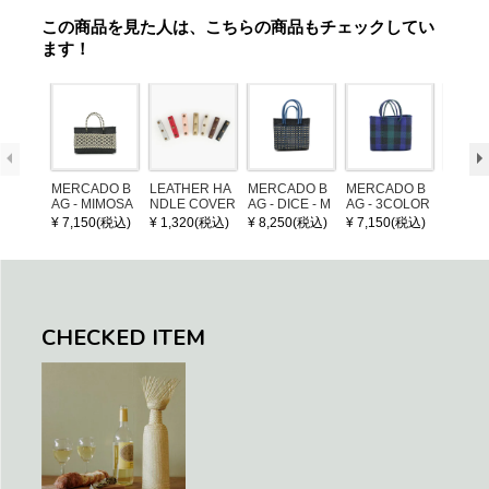
この商品を見た人は、こちらの商品もチェックしてい
ます！
MERCADO B
LEATHER HA
MERCADO B
MERCADO B
MERCA
AG - MIMOSA
NDLE COVER
AG - DICE - M
AG - 3COLOR
AG - DI
- Black / Crea
OSAIC - Black
S CHECK - Bl
OSAIC 
¥ 7,150(税込)
¥ 1,320(税込)
¥ 8,250(税込)
¥ 7,150(税込)
¥ 8,25
m (SHORT X
/ Cream / Meta
ack / Dark Gre
er / Nav
S)
llic Blue
en / Navy (XS)
CHECKED ITEM