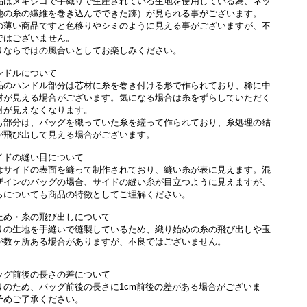
品はメキシコで手織りで生産されている生地を使用している為、ネッ
他の糸の繊維を巻き込んでできた跡）が見られる事がございます。
の薄い商品ですと色移りやシミのように見える事がございますが、不
ではございません。
りならではの風合いとしてお楽しみください。
ンドルについて
品のハンドル部分は芯材に糸を巻き付ける形で作られており、稀に中
材が見える場合がございます。気になる場合は糸をずらしていただく
材が見えなくなります。
も部分は、バッグを織っていた糸を縒って作られており、糸処理の結
が飛び出して見える場合がございます。
イドの縫い目について
はサイドの表面を縫って制作されており、縫い糸が表に見えます。混
ザインのバッグの場合、サイドの縫い糸が目立つように見えますが、
らについても商品の特徴としてご理解ください。
止め・糸の飛び出しについて
りの生地を手縫いで縫製しているため、織り始めの糸の飛び出しや玉
が数ヶ所ある場合がありますが、不良ではございません。
ッグ前後の長さの差について
りのため、バッグ前後の長さに1cm前後の差がある場合がございま
予めご了承ください。