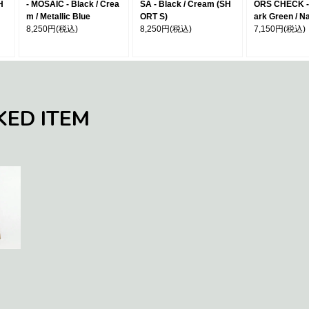
H
- MOSAIC - Black / Crea
SA - Black / Cream (SH
ORS CHECK - 
m / Metallic Blue
ORT S)
ark Green / N
8,250円
(税込)
8,250円
(税込)
7,150円
(税込)
KED ITEM