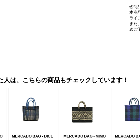
⑥商
本商
ライ
また
めご
た人は、こちらの商品もチェックしています！
MO
MERCADO BAG - DICE
MERCADO BAG - MIMO
MERCADO BA