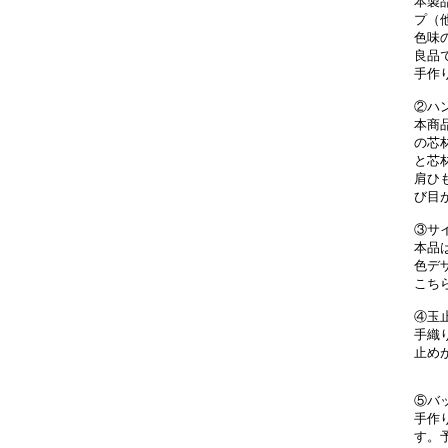
本製
プ（
色味
良品
手作
②ハ
本商
の芯
と芯
肩ひ
び目
③サ
本品
色デ
こち
④玉
手織
止め
⑤バ
手作
す。