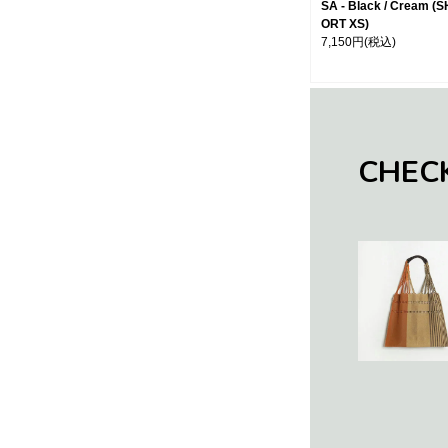
SA - Black / Cream (S
ORT XS)
7,150円
(税込)
CHEC