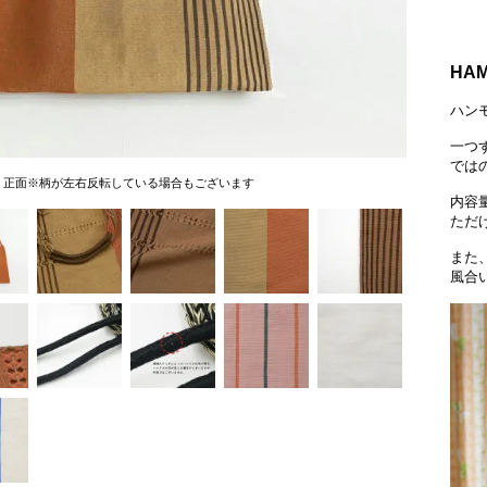
HA
ハン
一つ
では
正面※柄が左右反転している場合もございます
内容
ただ
また
風合