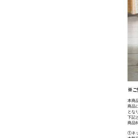
※ご
本商
商品
とな
下記
商品
①ネ