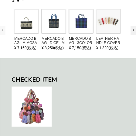
MERCADO B
MERCADO B
MERCADO B
LEATHER HA
POM P
AG - MIMOSA
AG - DICE - M
AG - 3COLOR
NDLE COVER
ARM (
- Black / Crea
OSAIC - Black
S CHECK - Bl
¥ 7,150(税込)
¥ 8,250(税込)
¥ 7,150(税込)
¥ 1,320(税込)
¥ 1,32
m (SHORT X
/ Cream / Meta
ack / Dark Gre
S)
llic Blue
en / Navy (XS)
CHECKED ITEM