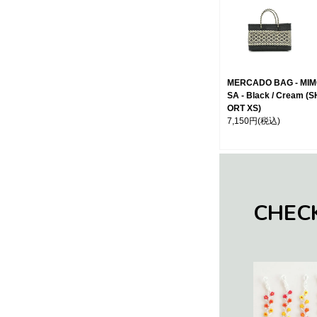
MERCADO BAG - MI
SA - Black / Cream (S
ORT XS)
7,150円
(税込)
CHEC