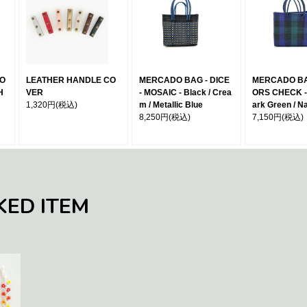
MO
LEATHER HANDLE CO
MERCADO BAG - DICE
MERCADO BA
H
VER
- MOSAIC - Black / Crea
ORS CHECK - 
1,320円
(税込)
m / Metallic Blue
ark Green / N
8,250円
(税込)
7,150円
(税込)
KED ITEM