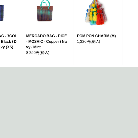
G - 3COL
MERCADO BAG - DICE
POM PON CHARM (M)
Black / D
- MOSAIC - Copper / Na
1,320円
(税込)
avy (XS)
vy / Mint
8,250円
(税込)