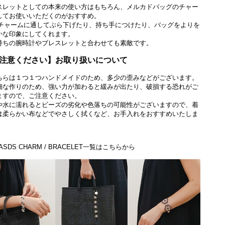
スレットとしての本来の使い方はもちろん、メルカドバッグのチャー
してお使いいただくのがおすすめ。
traチャームに通してぶら下げたり、持ち手につけたり、バッグをよりを
かな印象にしてくれます。
持ちの腕時計やブレスレットと合わせても素敵です。
注意ください】お取り扱いについて
ちらは１つ１つハンドメイドのため、多少の歪みなどがございます。
細な作りのため、強い力が加わると緩みが出たり、破損する恐れがご
ますので、ご注意ください。
や水に濡れるとビーズの劣化や色落ちの可能性がございますので、着
は柔らかい布などでやさしく拭くなど、お手入れをおすすめいたしま
ASDS CHARM / BRACELET一覧はこちらから