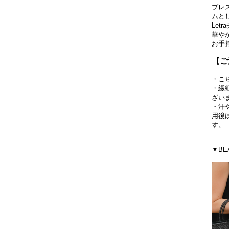
ブレ
ムと
Le
華や
お手
【ご
・こ
・繊
ざい
・汗
用後
す。
▼BE