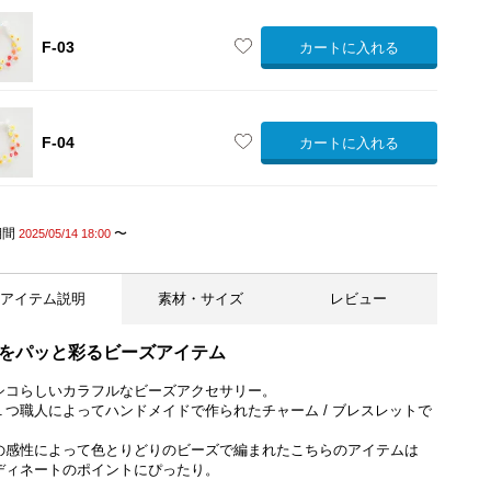
F-03
カートに入れる
F-04
カートに入れる
【ご確認ください】留め具の形状に個体差がございます
期間
〜
2025/05/14 18:00
アイテム説明
素材・サイズ
レビュー
をパッと彩るビーズアイテム
シコらしいカラフルなビーズアクセサリー。
１つ職人によってハンドメイドで作られたチャーム / ブレスレットで
の感性によって色とりどりのビーズで編まれたこちらのアイテムは
ディネートのポイントにぴったり。