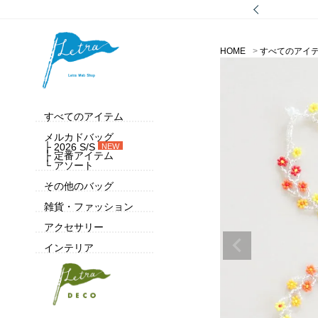
HOME
すべてのアイ
すべてのアイテム
メルカドバッグ
├ 2026 S/S
NEW
├ 定番アイテム
└ アソート
その他のバッグ
雑貨・ファッション
アクセサリー
インテリア