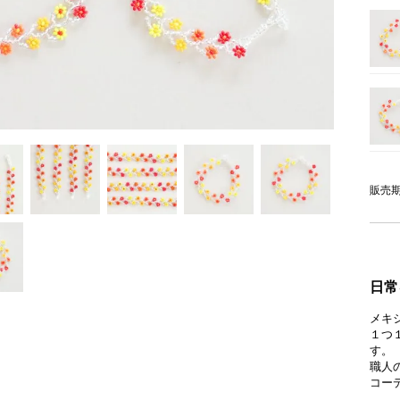
販売
日常
メキ
１つ
す。
職人
コー