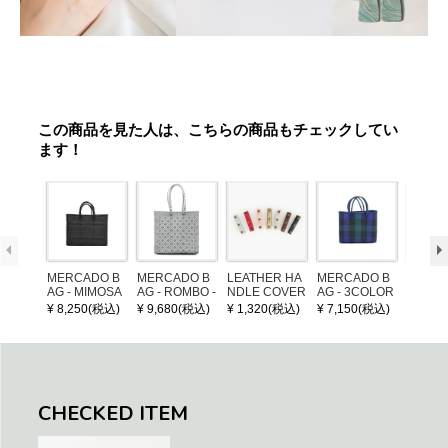
この商品を見た人は、こちらの商品もチェックしてい
ます！
MERCADO B
MERCADO B
LEATHER HA
MERCADO B
POM P
AG - MIMOSA
AG - ROMBO -
NDLE COVER
AG - 3COLOR
ARM (
- Black (SHOR
LONG HANDL
S CHECK - Bl
¥ 8,250(税込)
¥ 9,680(税込)
¥ 1,320(税込)
¥ 7,150(税込)
¥ 1,32
T S)
E - Silver / Whi
ack / Dark Gre
te (M)
en / Navy (XS)
CHECKED ITEM