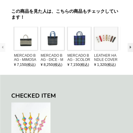
この商品を見た人は、こちらの商品もチェックしてい
ます！
MERCADO B
MERCADO B
MERCADO B
LEATHER HA
POM P
AG - MIMOSA
AG - DICE - M
AG - 3COLOR
NDLE COVER
ARM (
- Black / Crea
OSAIC - Black
S CHECK - Bl
¥ 7,150(税込)
¥ 8,250(税込)
¥ 7,150(税込)
¥ 1,320(税込)
¥ 1,32
m (SHORT X
/ Cream / Meta
ack / Dark Gre
S)
llic Blue
en / Navy (XS)
CHECKED ITEM